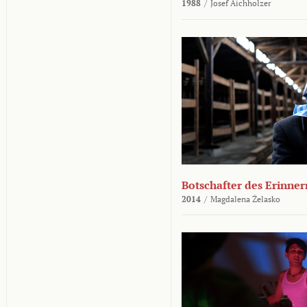
1988
/
Josef Aichholzer
Botschafter des Erinner
2014
/
Magdalena Żelasko