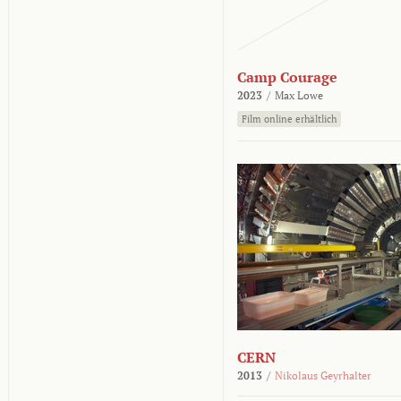
Camp Courage
2023
/
Max Lowe
Film online erhältlich
CERN
2013
/
Nikolaus Geyrhalter