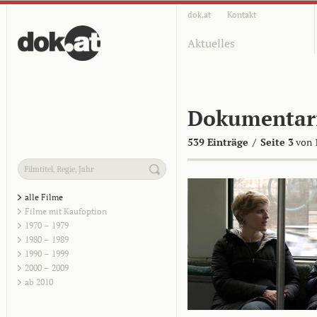
dok.at
Kontakt
Aktuelles
Dokumentar
539 Einträge
/
Seite 3
von 
alle Filme
Filme mit Kaufoption
1970 – 1979
1980 – 1989
1990 – 1999
2000 – 2009
ab 2010