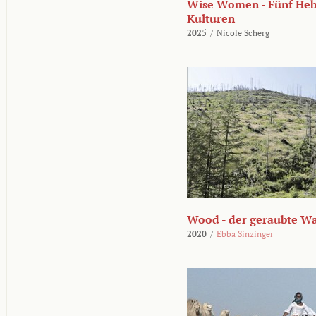
Wise Women - Fünf He
Kulturen
2025
/
Nicole Scherg
Wood - der geraubte W
2020
/
Ebba Sinzinger