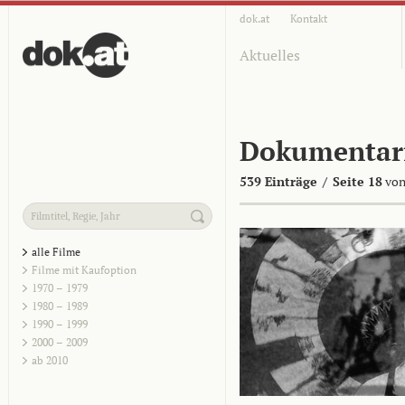
dok.at
Kontakt
Aktuelles
Dokumentar
539 Einträge
/
Seite 18
von
alle Filme
Filme mit Kaufoption
1970 – 1979
1980 – 1989
1990 – 1999
2000 – 2009
ab 2010