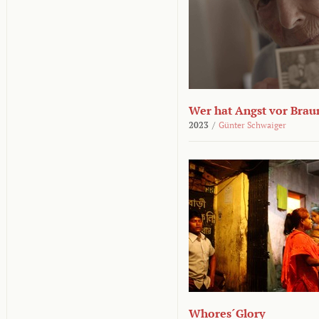
Wer hat Angst vor Brau
2023
/
Günter Schwaiger
Whores´Glory