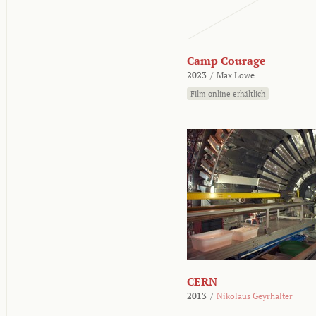
Camp Courage
2023
/
Max Lowe
Film online erhältlich
CERN
2013
/
Nikolaus Geyrhalter