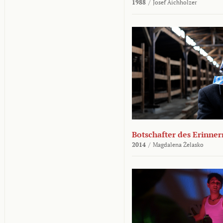
1988
/
Josef Aichholzer
Botschafter des Erinner
2014
/
Magdalena Żelasko