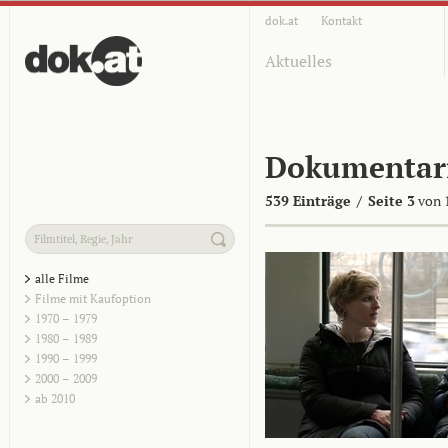
dok.at
Kontakt
Aktuelles
Dokumentar
539 Einträge
/
Seite 3
von 
alle Filme
Filme mit Kaufoption
1970 – 1979
1980 – 1989
1990 – 1999
2000 – 2009
ab 2010