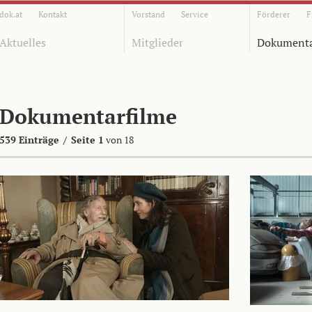
dok.at
Kontakt
Vorstand
Service
Förderer
F
Aktuelles
Mitglieder
Dokumenta
Dokumentarfilme
539 Einträge
/
Seite 1
von 18