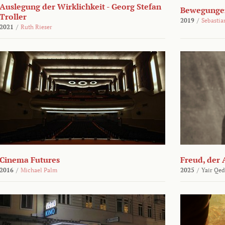
Auslegung der Wirklichkeit - Georg Stefan
Bewegungen
Troller
2019
/
Sebasti
2021
/
Ruth Rieser
Cinema Futures
Freud, der 
2016
/
Michael Palm
2025
/
Yair Qed