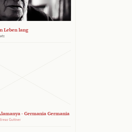
n Leben lang
atz
lamanya - Germania Germania
dreas Guttner