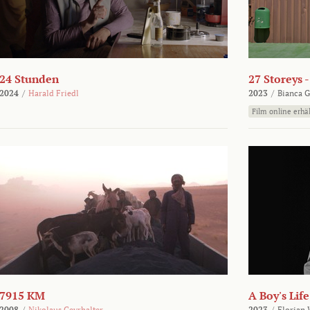
24 Stunden
27 Storeys 
2024
/
Harald Friedl
2023
/
Bianca G
Film online erhäl
7915 KM
A Boy's Life
2008
/
Nikolaus Geyrhalter
2023
/
Florian 