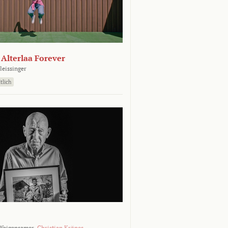
- Alterlaa Forever
leissinger
tlich
Weigensamer,
Christian Krönes