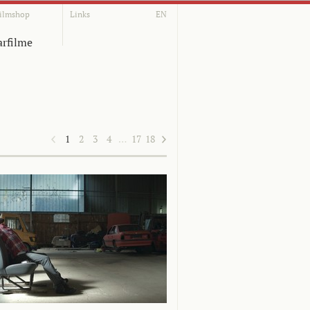
ilmshop
Links
EN
rfilme
1
2
3
4
…
17
18