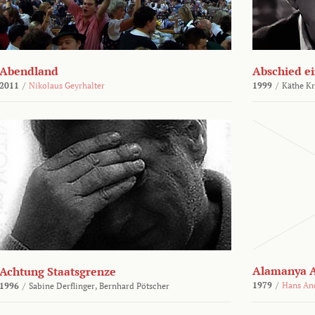
Abendland
Abschied ei
2011
/
Nikolaus Geyrhalter
1999
/
Käthe Kr
Alamanya A
Achtung Staatsgrenze
1979
/
Hans An
1996
/
Sabine Derflinger,
Bernhard Pötscher