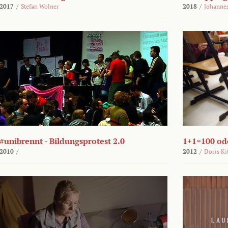
2017
/
Stefan Wolner
2018
/
Johannes
#unibrennt - Bildungsprotest 2.0
1+1=100 ode
2010
/
2012
/
Doris Ki