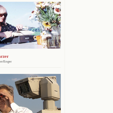
arzer
erflinger