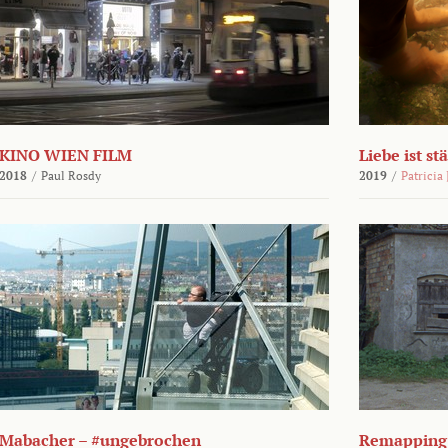
KINO WIEN FILM
Liebe ist st
2018
/
Paul Rosdy
2019
/
Patricia
Mabacher – #ungebrochen
Remapping 