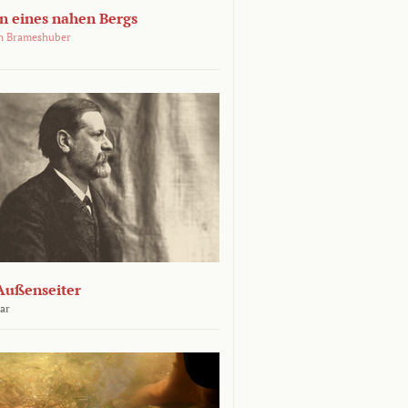
 eines nahen Bergs
an Brameshuber
Außenseiter
ar