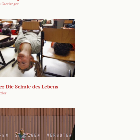
 Gierlinger
r Die Schule des Lebens
ttler