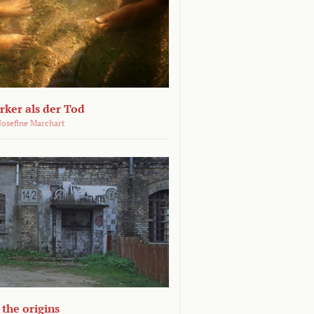
ärker als der Tod
 Josefine Marchart
the origins