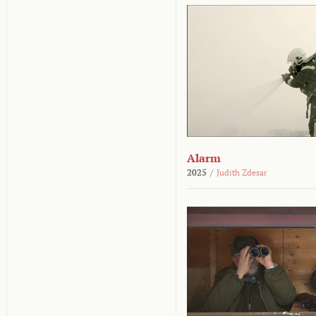
Alarm
2025
/
Judith Zdesar