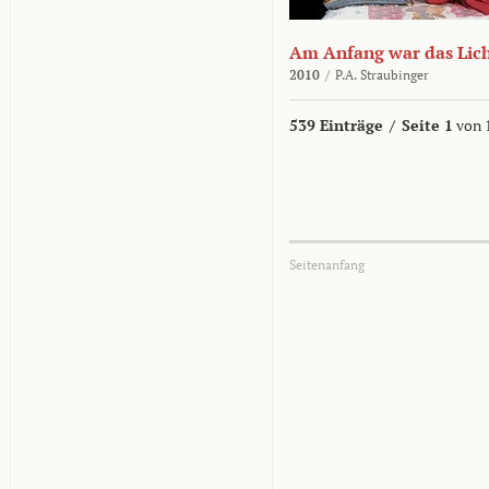
Am Anfang war das Lic
2010
/
P.A. Straubinger
539 Einträge
/
Seite 1
von 
Seitenanfang