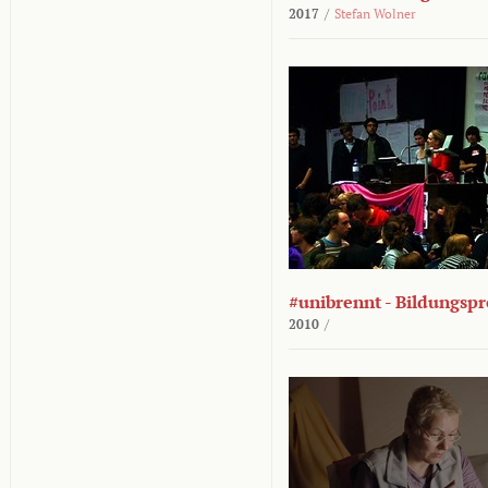
2017
/
Stefan Wolner
#unibrennt - Bildungspr
2010
/