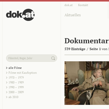
dok.at
Kontakt
Aktuelles
Dokumentar
539 Einträge
/
Seite 1
von 
alle Filme
Filme mit Kaufoption
1970 – 1979
1980 – 1989
1990 – 1999
2000 – 2009
ab 2010