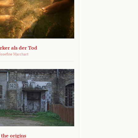
ärker als der Tod
 Josefine Marchart
the origins