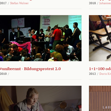
2017
/
Stefan Wolner
2018
/
Johannes
#unibrennt - Bildungsprotest 2.0
1+1=100 ode
2010
/
2012
/
Doris Ki