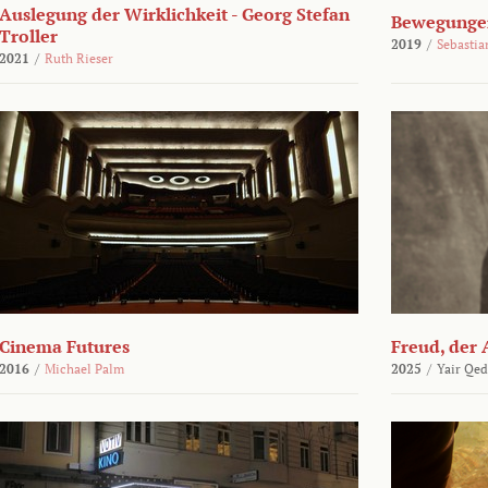
Auslegung der Wirklichkeit - Georg Stefan
Bewegungen
Troller
2019
/
Sebasti
2021
/
Ruth Rieser
Cinema Futures
Freud, der 
2016
/
Michael Palm
2025
/
Yair Qed