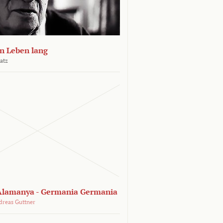
n Leben lang
atz
lamanya - Germania Germania
dreas Guttner