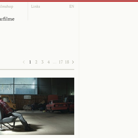
ilmshop
Links
EN
rfilme
1
2
3
4
…
17
18