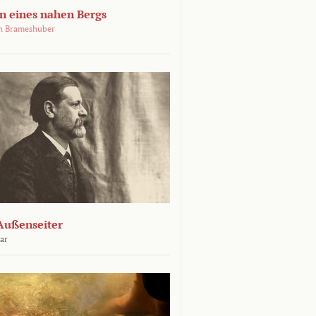
 eines nahen Bergs
an Brameshuber
Außenseiter
ar