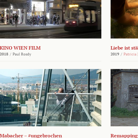
KINO WIEN FILM
Liebe ist st
2018
/
Paul Rosdy
2019
/
Patricia
Mabacher – #ungebrochen
Remapping 