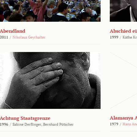
Abendland
Abschied ei
2011
/
Nikolaus Geyrhalter
1999
/
Käthe Kr
Alamanya A
Achtung Staatsgrenze
1979
/
Hans An
1996
/
Sabine Derflinger,
Bernhard Pötscher