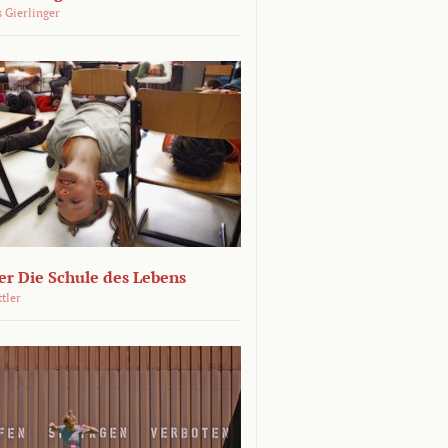
 Gierlinger
r Die Schule des Lebens
ttler