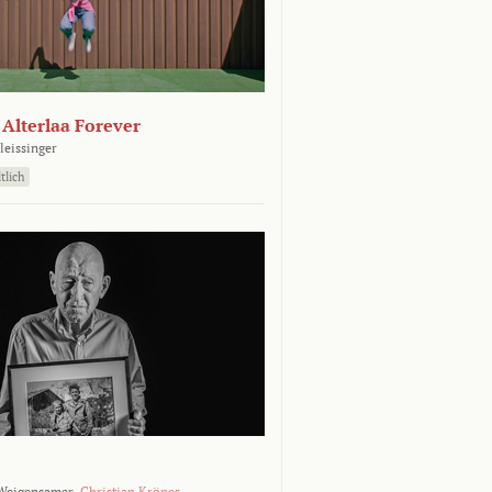
- Alterlaa Forever
leissinger
tlich
Weigensamer,
Christian Krönes