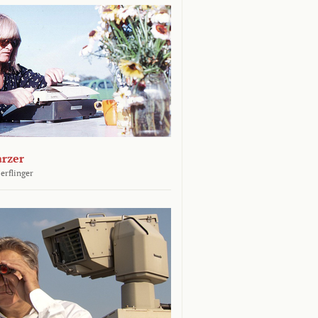
arzer
erflinger