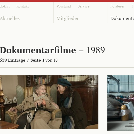
dok.at
Kontakt
Vorstand
Service
Förderer
F
Aktuelles
Mitglieder
Dokumenta
Dokumentarfilme
– 1989
539 Einträge
/
Seite 1
von 18