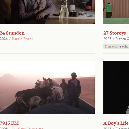
24 Stunden
27 Storeys 
2024
/
Harald Friedl
2023
/
Bianca G
Film online erhäl
7915 KM
A Boy's Life
2008
/
Nikolaus Geyrhalter
2023
/
Florian 