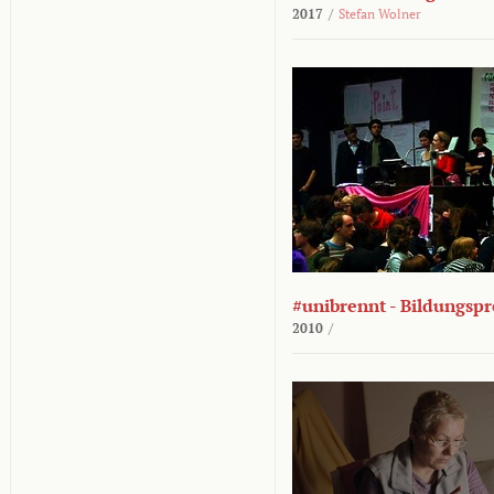
2017
/
Stefan Wolner
#unibrennt - Bildungspr
2010
/