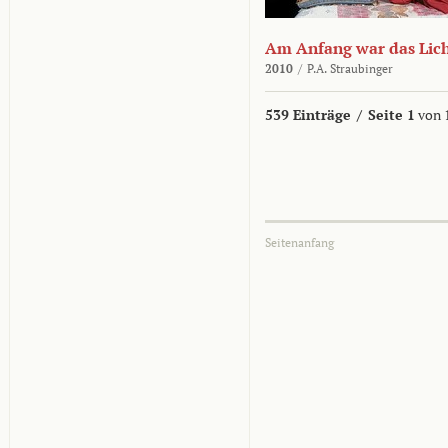
Am Anfang war das Lic
2010
/
P.A. Straubinger
539 Einträge
/
Seite 1
von 
Seitenanfang