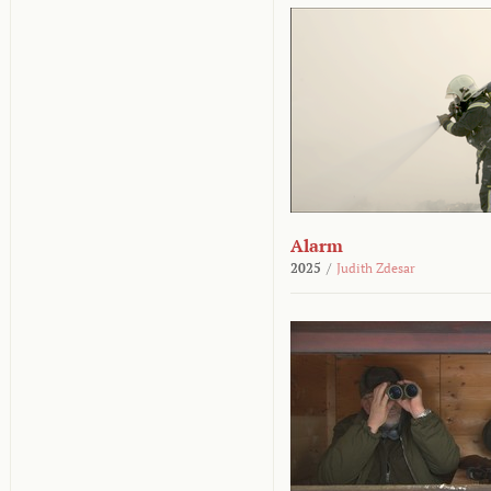
Alarm
2025
/
Judith Zdesar