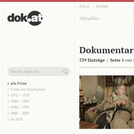
dok.at
Kontakt
Aktuelles
Dokumentar
539 Einträge
/
Seite 1
von 
alle Filme
Filme mit Kaufoption
1970 – 1979
1980 – 1989
1990 – 1999
2000 – 2009
ab 2010