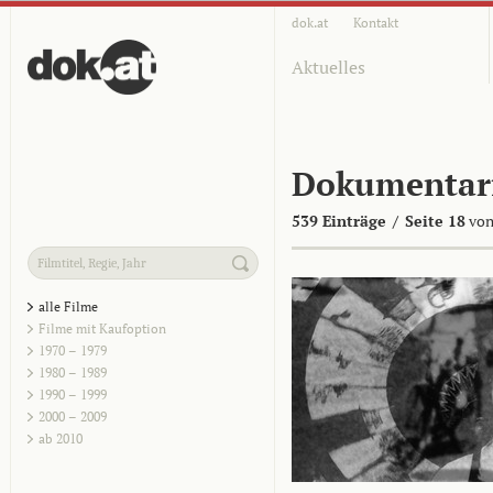
dok.at
Kontakt
Aktuelles
Dokumentar
539 Einträge
/
Seite 18
von
alle Filme
Filme mit Kaufoption
1970 – 1979
1980 – 1989
1990 – 1999
2000 – 2009
ab 2010