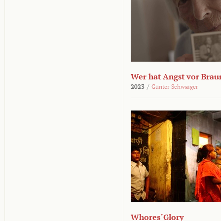
Wer hat Angst vor Brau
2023
/
Günter Schwaiger
Whores´Glory