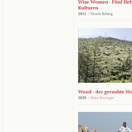
Wise Women - Fünf He
Kulturen
2025
/
Nicole Scherg
Wood - der geraubte W
2020
/
Ebba Sinzinger