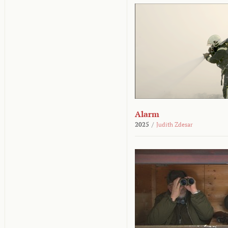
Alarm
2025
/
Judith Zdesar