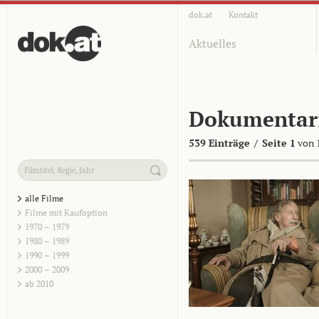
dok.at
Kontakt
Aktuelles
Dokumentar
539 Einträge
/
Seite 1
von 
alle Filme
Filme mit Kaufoption
1970 – 1979
1980 – 1989
1990 – 1999
2000 – 2009
ab 2010