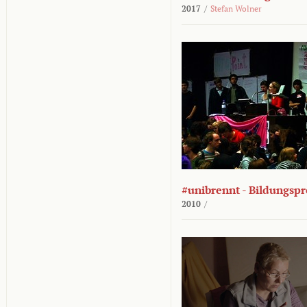
2017
/
Stefan Wolner
#unibrennt - Bildungspr
2010
/