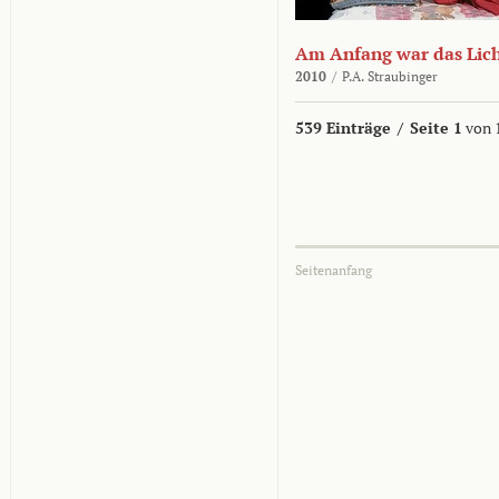
Am Anfang war das Lic
2010
/
P.A. Straubinger
539 Einträge
/
Seite 1
von 
Seitenanfang