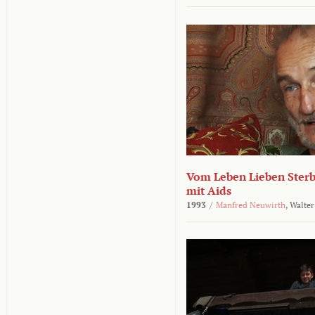
Vom Leben Lieben Sterb
mit Aids
1993
/
Manfred Neuwirth
,
Walter