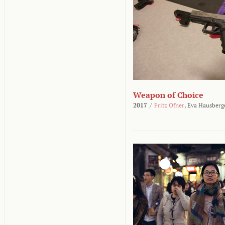
Weapon of Choice
2017
/
Fritz Ofner
,
Eva Hausberg