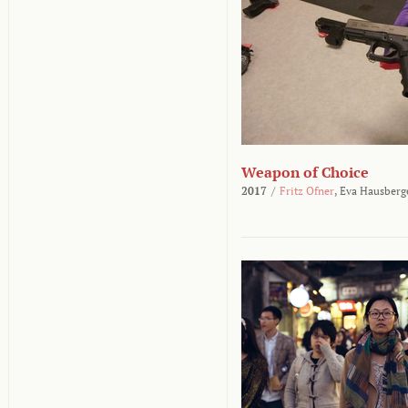
Weapon of Choice
2017
/
Fritz Ofner
,
Eva Hausberg