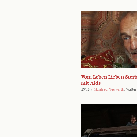
Vom Leben Lieben Sterb
mit Aids
1993
/
Manfred Neuwirth
,
Walter