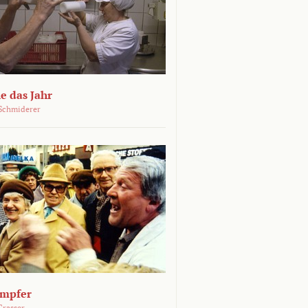
e das Jahr
Schmiderer
ämpfer
Grasser