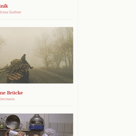
inik
dreas Guttner
ene Brücke
ckermann