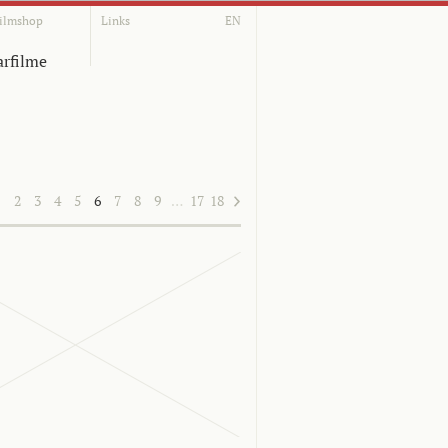
ilmshop
Links
EN
rfilme
1
2
3
4
5
6
7
8
9
…
17
18