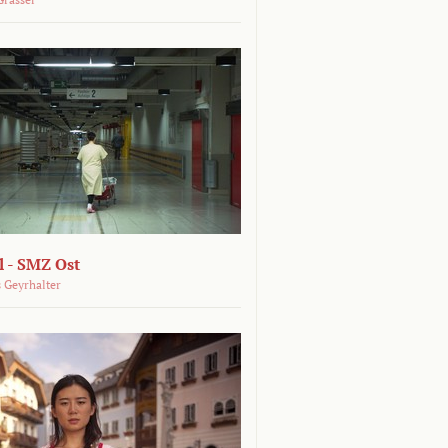
 - SMZ Ost
 Geyrhalter