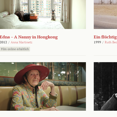
Edna – A Nanny in Hongkong
Ein flüchti
2012
/
Anna Martinetz
1999
/
Ruth Be
Film online erhältlich