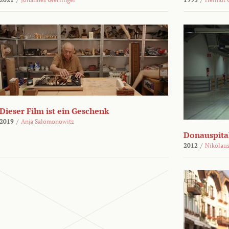
Dieser Film ist ein Geschenk
2019
/
Anja Salomonowitz
Donauspital
2012
/
Nikolaus