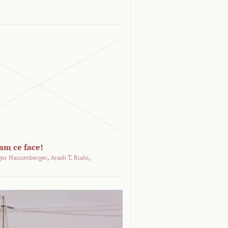
-am ce face!
gor Hauzenberger
,
Arash T. Riahi
,