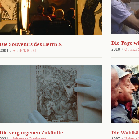
Die Tage wi
Die Souvenirs des Herrn X
2018
/
Othmar 
2004
/
Arash T. Riahi
Die vergangenen Zukünfte
Die Wahlk
2021
/
Johannes Gierlinger
1993
/
Helmut 