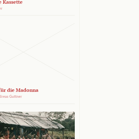
e Kassette
er
 für die Madonna
dreas Guttner