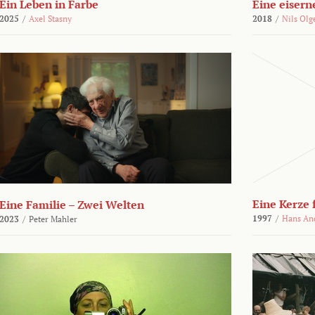
Ein Leben in Farbe
Eine eisern
2025
/
Axel Stasny
2018
/
Nils Olg
Eine Kerze
Eine Familie – Zwei Welten
1997
/
Hans An
2023
/
Peter Mahler