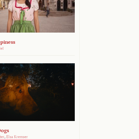
piness
del
Dogs
ter
,
Elsa Kremser