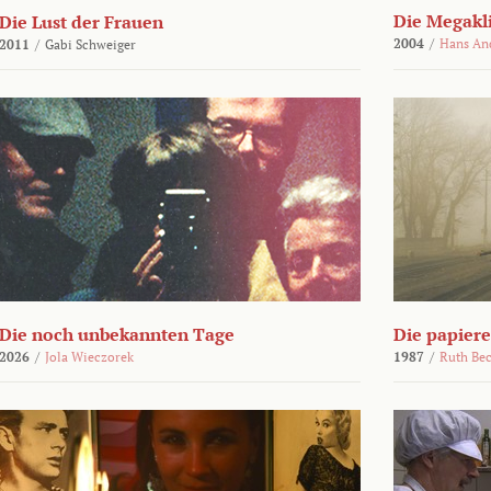
Die Megakl
Die Lust der Frauen
2004
/
Hans An
2011
/
Gabi Schweiger
Die noch unbekannten Tage
Die papier
2026
/
Jola Wieczorek
1987
/
Ruth Be