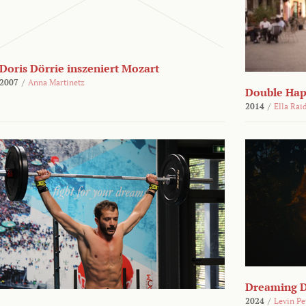
Doris Dörrie inszeniert Mozart
2007
/
Anna Martinetz
Double Hap
2014
/
Ella Rai
Dreaming 
2024
/
Levin Pe