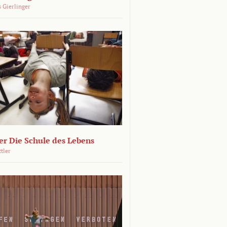
 Gierlinger
r Die Schule des Lebens
ttler