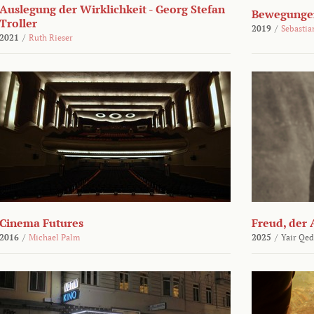
Auslegung der Wirklichkeit - Georg Stefan
Bewegungen
Troller
2019
/
Sebasti
2021
/
Ruth Rieser
Cinema Futures
Freud, der 
2016
/
Michael Palm
2025
/
Yair Qed