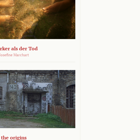
ärker als der Tod
 Josefine Marchart
the origins