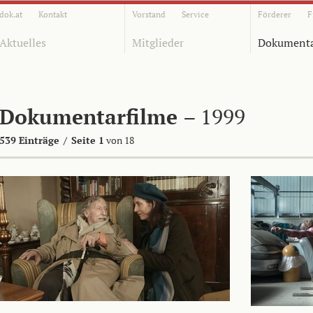
dok.at
Kontakt
Vorstand
Service
Förderer
F
Aktuelles
Mitglieder
Dokumenta
Dokumentarfilme
– 1999
539 Einträge
/
Seite 1
von 18