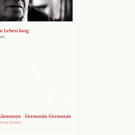
n Leben lang
atz
lamanya - Germania Germania
dreas Guttner