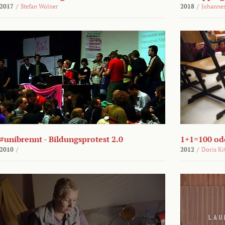
2017
/
Stefan Wolner
2018
/
Johannes
#unibrennt - Bildungsprotest 2.0
1+1=100 ode
2010
/
2012
/
Doris Ki