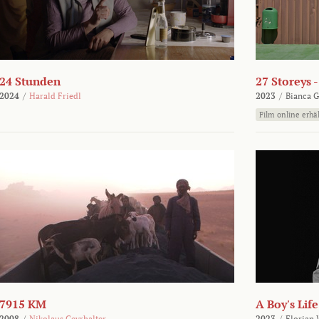
24 Stunden
27 Storeys 
2024
/
Harald Friedl
2023
/
Bianca G
Film online erhäl
7915 KM
A Boy's Life
2008
/
Nikolaus Geyrhalter
2023
/
Florian 