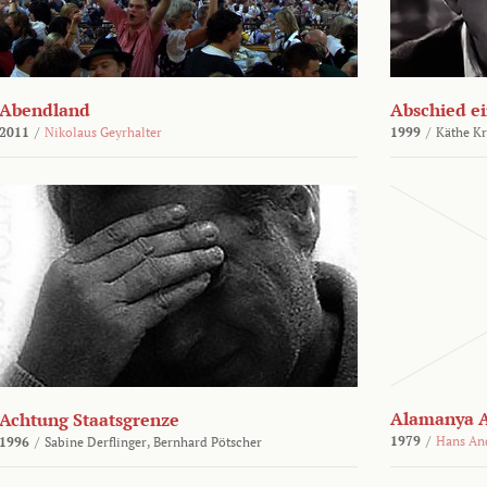
Abendland
Abschied ei
2011
/
Nikolaus Geyrhalter
1999
/
Käthe Kr
Alamanya A
Achtung Staatsgrenze
1979
/
Hans An
1996
/
Sabine Derflinger,
Bernhard Pötscher