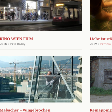
KINO WIEN FILM
Liebe ist st
2018
/
Paul Rosdy
2019
/
Patricia
Mabacher – #ungebrochen
Remapping 