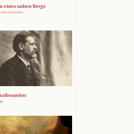
 eines nahen Bergs
an Brameshuber
Außenseiter
ar