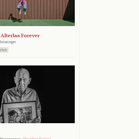
- Alterlaa Forever
leissinger
tlich
Weigensamer,
Christian Krönes