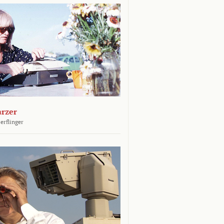
arzer
erflinger