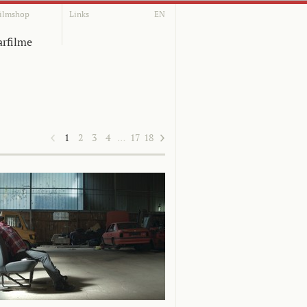
ilmshop
Links
EN
rfilme
1
2
3
4
…
17
18