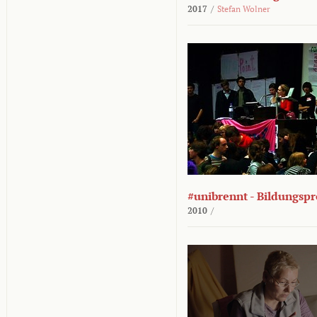
2017
/
Stefan Wolner
#unibrennt - Bildungspr
2010
/