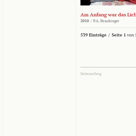
Am Anfang war das Lic
2010
/
P.A. Straubinger
539 Einträge
/
Seite 1
von 
Seitenanfang