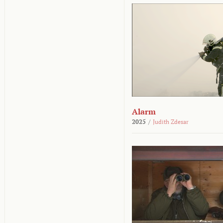
Alarm
2025
/
Judith Zdesar