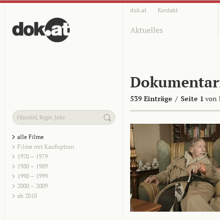
dok.at
Kontakt
Aktuelles
Dokumentar
539 Einträge
/
Seite 1
von 
alle Filme
Filme mit Kaufoption
1970 – 1979
1980 – 1989
1990 – 1999
2000 – 2009
ab 2010