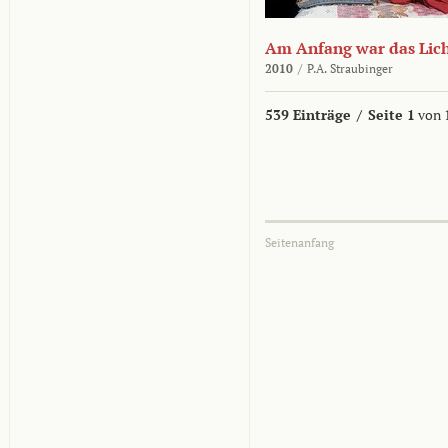
Am Anfang war das Lic
2010
/
P.A. Straubinger
539 Einträge
/
Seite 1
von 
Seitenanfang