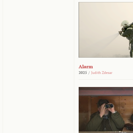
Alarm
2025
/
Judith Zdesar