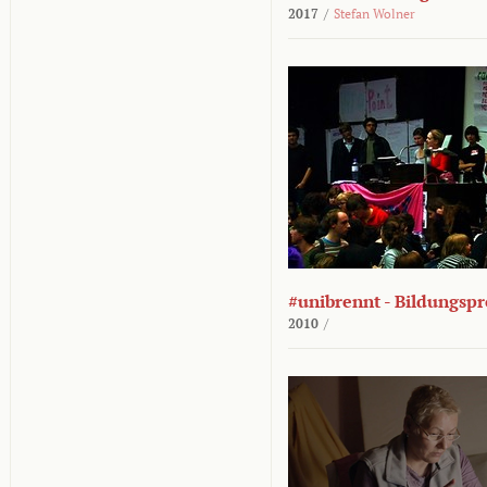
2017
/
Stefan Wolner
#unibrennt - Bildungspr
2010
/