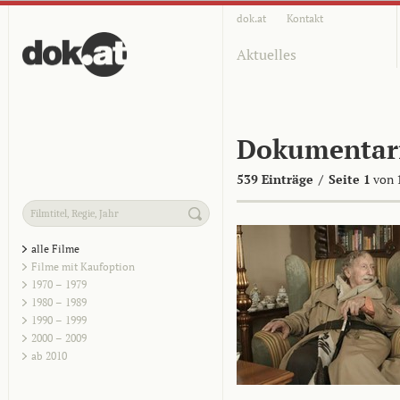
dok.at
Kontakt
Aktuelles
Dokumentar
539 Einträge
/
Seite 1
von 
alle Filme
Filme mit Kaufoption
1970 – 1979
1980 – 1989
1990 – 1999
2000 – 2009
ab 2010