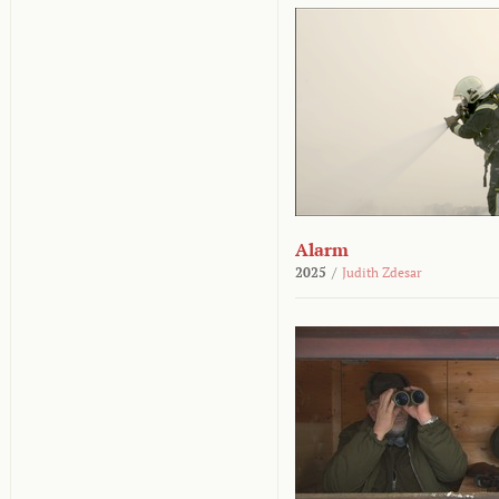
Alarm
2025
/
Judith Zdesar