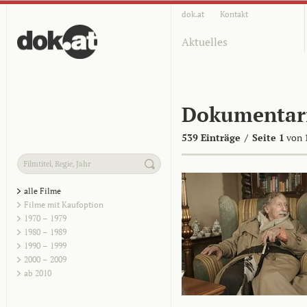
dok.at
Kontakt
Aktuelles
Dokumentar
539 Einträge
/
Seite 1
von 
alle Filme
Filme mit Kaufoption
1970 – 1979
1980 – 1989
1990 – 1999
2000 – 2009
ab 2010