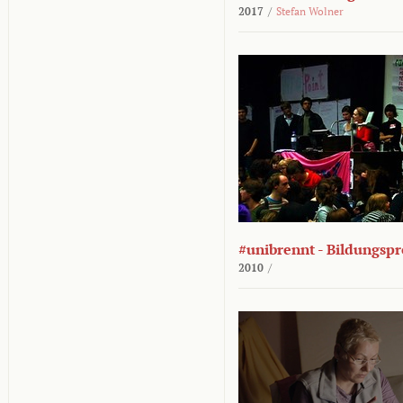
2017
/
Stefan Wolner
#unibrennt - Bildungspr
2010
/