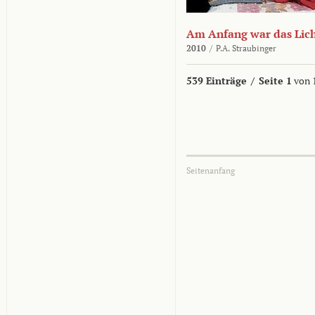
Am Anfang war das Lic
2010
/
P.A. Straubinger
539 Einträge
/
Seite 1
von 
Seitenanfang