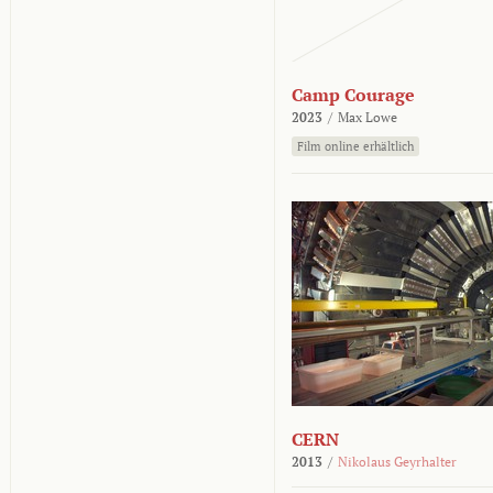
Camp Courage
2023
/
Max Lowe
Film online erhältlich
CERN
2013
/
Nikolaus Geyrhalter