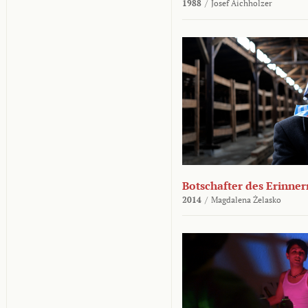
1988
/
Josef Aichholzer
Botschafter des Erinner
2014
/
Magdalena Żelasko