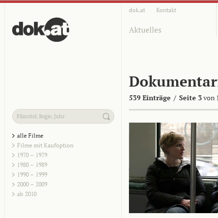
dok.at
Kontakt
Aktuelles
Dokumentar
539 Einträge
/
Seite 3
von 
alle Filme
Filme mit Kaufoption
1970 – 1979
1980 – 1989
1990 – 1999
2000 – 2009
ab 2010