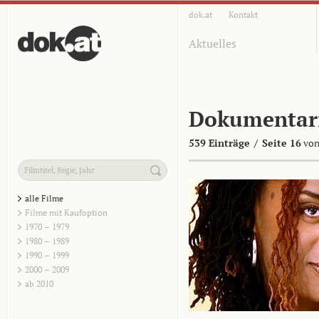
dok.at
Kontakt
Aktuelles
Dokumentar
539 Einträge
/
Seite 16
von
alle Filme
Filme mit Kaufoption
1970 – 1979
1980 – 1989
1990 – 1999
2000 – 2009
ab 2010