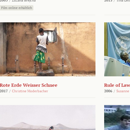
2005
/
Zuzana Brejcha
2013
/
Tina Lei
Film online erhältlich
Rote Erde Weisser Schnee
Rule of Law
2017
/
Christine Moderbacher
2006
/
Susanne 