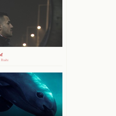
pf
 Riahi