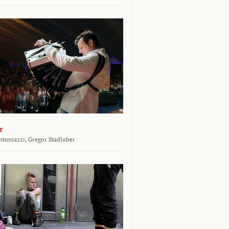
r
toniazzi,
Gregor Stadlober