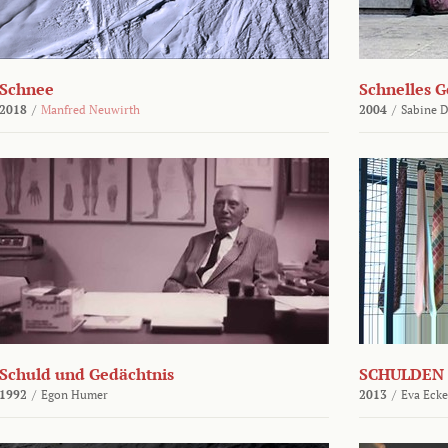
Schnee
Schnelles G
2018
/
Manfred Neuwirth
2004
/
Sabine D
Schuld und Gedächtnis
SCHULDEN 
1992
/
Egon Humer
2013
/
Eva Ecke