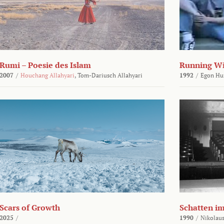
Rumi – Poesie des Islam
Running Wi
2007
/
Houchang Allahyari
,
Tom-Dariusch Allahyari
1992
/
Egon Hu
Scars of Growth
Schatten i
2025
/
1990
/
Nikolaus