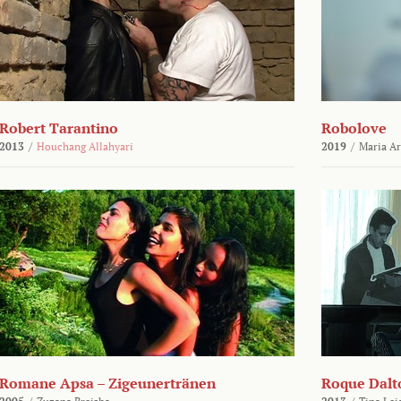
Robert Tarantino
Robolove
2013
/
Houchang Allahyari
2019
/
Maria A
Romane Apsa – Zigeunertränen
Roque Dalto