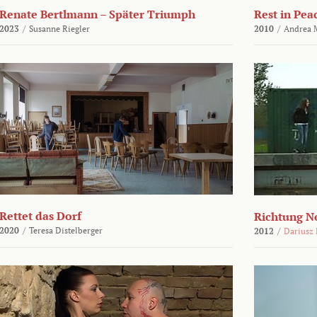
Renate Bertlmann – Später Triumph
Rest in Pea
2023
/
Susanne Riegler
2010
/
Andrea 
Rettet das Dorf
Richtung N
2020
/
Teresa Distelberger
2012
/
Dariusz 