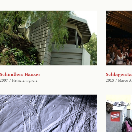
Schindlers Häuser
Schlagersta
2007
/
Heinz Emigholz
2013
/
Marco An