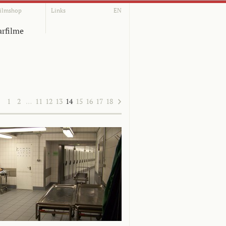
ilmshop
Links
EN
rfilme
1
2
…
11
12
13
14
15
16
17
18