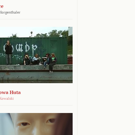
ce
Morgenthaler
owa Huta
Kowalski