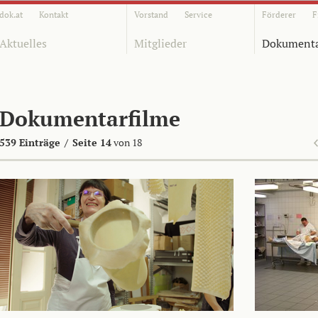
dok.at
Kontakt
Vorstand
Service
Förderer
F
Aktuelles
Mitglieder
Dokumenta
Dokumentarfilme
539 Einträge
/
Seite 14
von 18