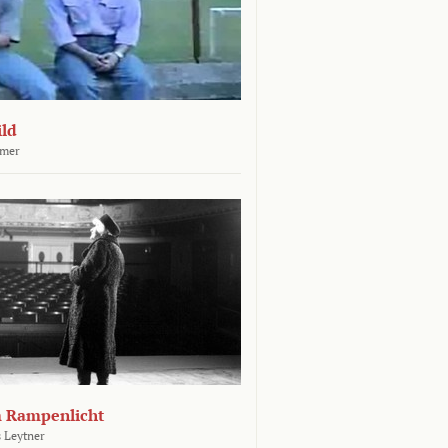
ld
mer
m Rampenlicht
 Leytner