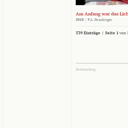
Am Anfang war das Lic
2010
/
P.A. Straubinger
539 Einträge
/
Seite 1
von 
Seitenanfang