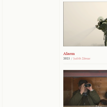
Alarm
2025
/
Judith Zdesar