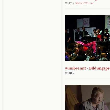
2017
/
Stefan Wolner
#unibrennt - Bildungspr
2010
/