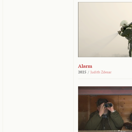
Alarm
2025
/
Judith Zdesar