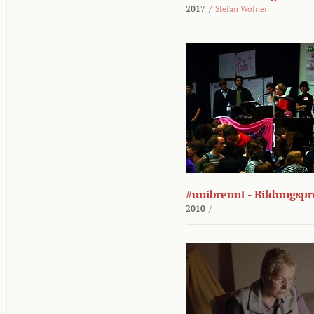
2017
/
Stefan Wolner
#unibrennt - Bildungspr
2010
/