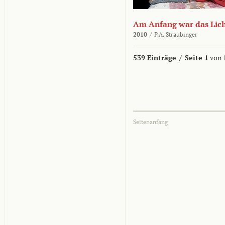
Am Anfang war das Lic
2010
/
P.A. Straubinger
539 Einträge
/
Seite 1
von 
Seitenanfang