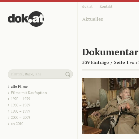
dok.at
Kontakt
Aktuelles
Dokumentar
539 Einträge
/
Seite 1
von 
alle Filme
Filme mit Kaufoption
1970 – 1979
1980 – 1989
1990 – 1999
2000 – 2009
ab 2010