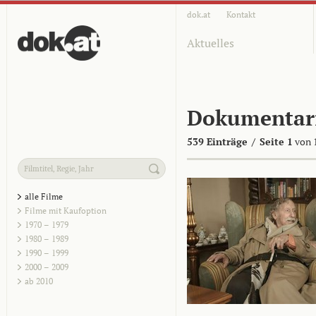
dok.at
Kontakt
Aktuelles
Dokumentar
539 Einträge
/
Seite 1
von 
alle Filme
Filme mit Kaufoption
1970 – 1979
1980 – 1989
1990 – 1999
2000 – 2009
ab 2010