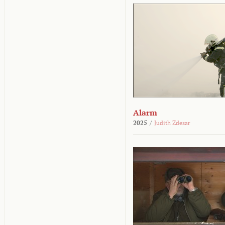
Alarm
2025
/
Judith Zdesar