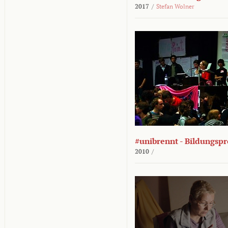
2017
/
Stefan Wolner
#unibrennt - Bildungspr
2010
/