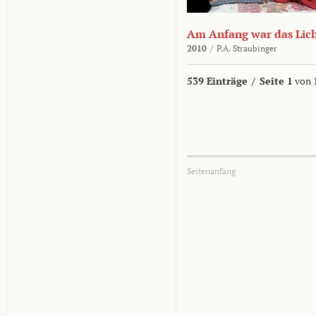
Am Anfang war das Lic
2010
/
P.A. Straubinger
539 Einträge
/
Seite 1
von 
Seitenanfang