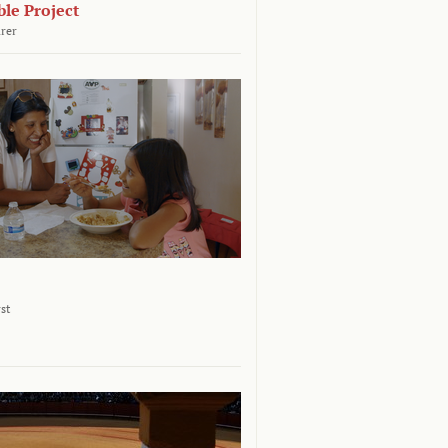
le Project
rer
st