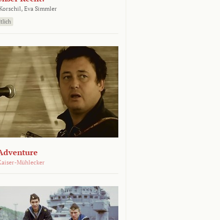
orschil,
Eva Simmler
tlich
Adventure
Kaiser-Mühlecker