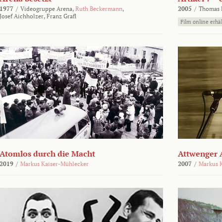
1977
/
Videogruppe Arena,
Ruth Beckermann
,
2005
/
Thomas K
Josef Aichholzer,
Franz Grafl
Film online erhäl
Atomlos durch die Macht
Attwenger 
2019
/
Markus Kaiser-Mühlecker
2007
/
Markus 