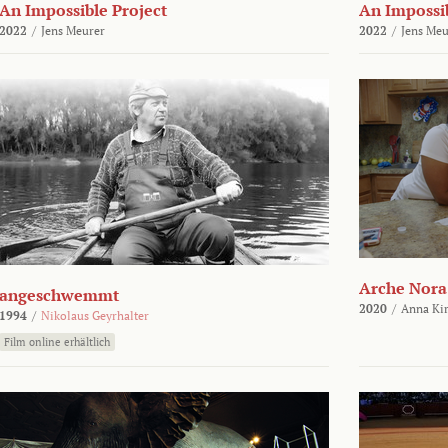
An Impossible Project
An Impossib
2022
/
Jens Meurer
2022
/
Jens Meu
Arche Nora
angeschwemmt
2020
/
Anna Kir
1994
/
Nikolaus Geyrhalter
Film online erhältlich