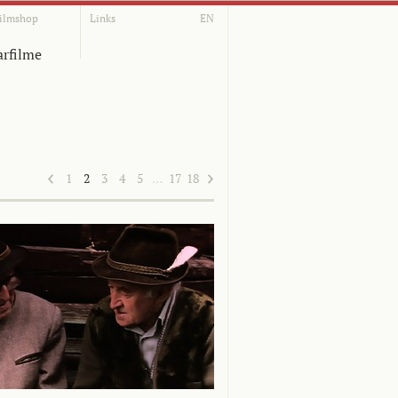
ilmshop
Links
EN
rfilme
1
2
3
4
5
…
17
18