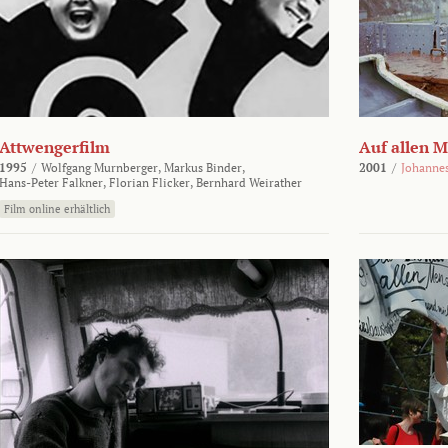
Attwengerfilm
Auf allen 
1995
/
Wolfgang Murnberger,
Markus Binder,
2001
/
Johanne
Hans-Peter Falkner,
Florian Flicker,
Bernhard Weirather
Film online erhältlich