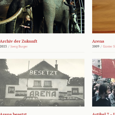
Archiv der Zukunft
Arena
2023
/
Joerg Burger
2009
/
Günter 
Arena besetzt
Artikel 7 –