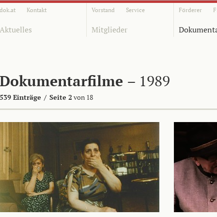
dok.at
Kontakt
Vorstand
Service
Förderer
F
Aktuelles
Mitglieder
Dokumenta
Dokumentarfilme
– 1989
539 Einträge
/
Seite 2
von 18