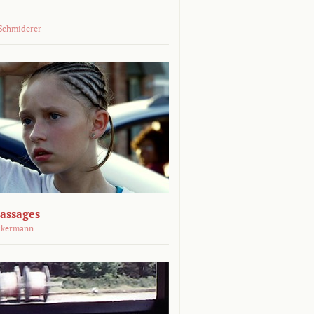
Schmiderer
assages
ckermann