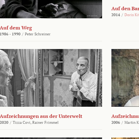
Auf den Ba
2014
/
Doris Ki
Auf dem Weg
1986 - 1990
/
Peter Schreiner
Aufzeichnungen aus der Unterwelt
Aufzeichnu
2020
/
Tizza Covi,
Rainer Frimmel
2006
/
Martin 