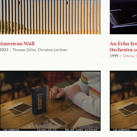
American Wall
An Echo fr
Orchestra 
2022
/
Thomas Zeller,
Christine Lechner
1999
/
Othmar 