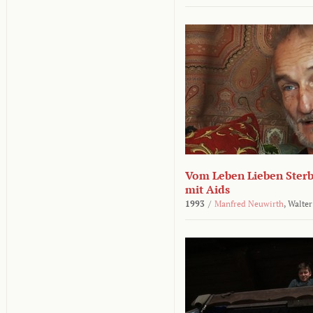
Vom Leben Lieben Sterb
mit Aids
1993
/
Manfred Neuwirth
,
Walter