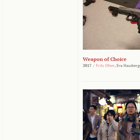
Weapon of Choice
2017
/
Fritz Ofner
,
Eva Hausberg