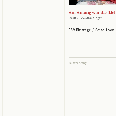
Am Anfang war das Lic
2010
/
P.A. Straubinger
539 Einträge
/
Seite 1
von 
Seitenanfang