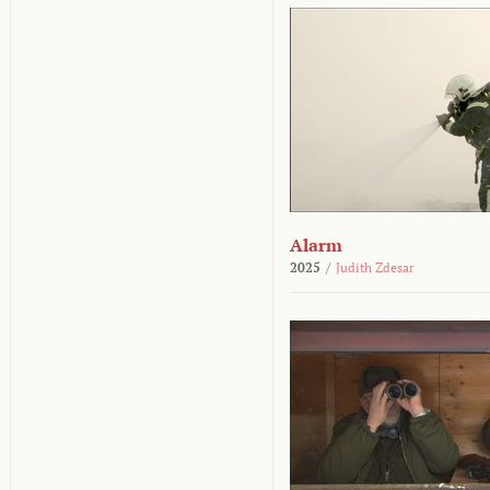
Alarm
2025
/
Judith Zdesar