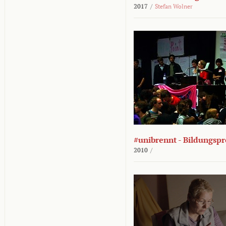
2017
/
Stefan Wolner
#unibrennt - Bildungspr
2010
/