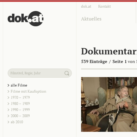
dok.at
Kontakt
Aktuelles
Dokumentar
539 Einträge
/
Seite 1
von 
alle Filme
Filme mit Kaufoption
1970 – 1979
1980 – 1989
1990 – 1999
2000 – 2009
ab 2010