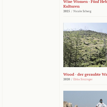
Wise Women - Fünf He
Kulturen
2025
/
Nicole Scherg
Wood - der geraubte W
2020
/
Ebba Sinzinger