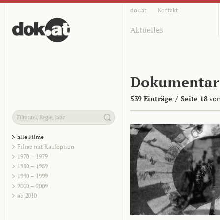
dok.at
Kontakt
Aktuelles
Dokumentar
539 Einträge
/
Seite 18
von
alle Filme
Filme mit Kaufoption
1970 – 1979
1980 – 1989
1990 – 1999
2000 – 2009
ab 2010