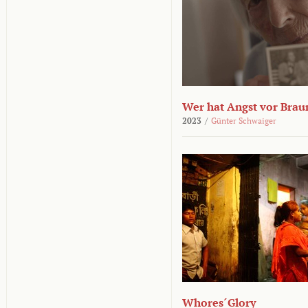
Wer hat Angst vor Brau
2023
/
Günter Schwaiger
Whores´Glory