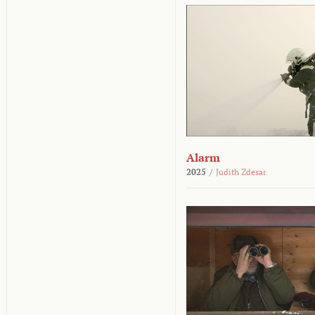
Alarm
2025
/
Judith Zdesar