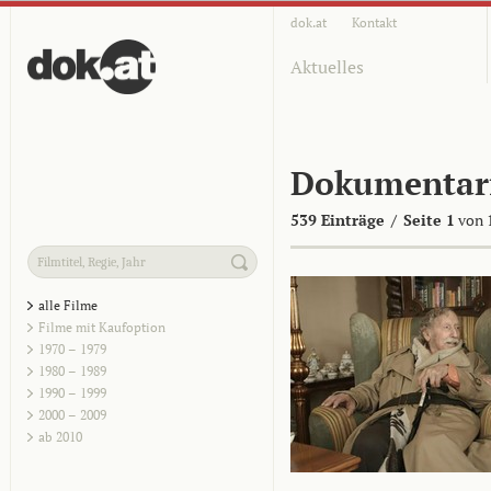
dok.at
Kontakt
Aktuelles
Dokumentar
539 Einträge
/
Seite 1
von 
alle Filme
Filme mit Kaufoption
1970 – 1979
1980 – 1989
1990 – 1999
2000 – 2009
ab 2010