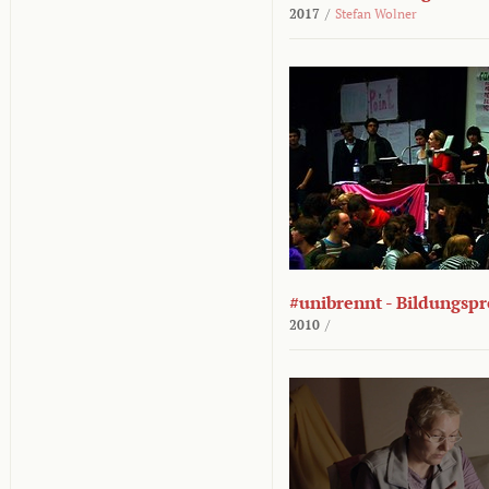
2017
/
Stefan Wolner
#unibrennt - Bildungspr
2010
/