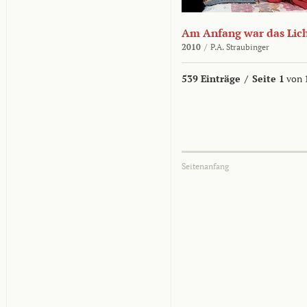
Am Anfang war das Lic
2010
/
P.A. Straubinger
539 Einträge
/
Seite 1
von 
Seitenanfang