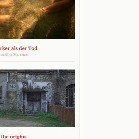
ärker als der Tod
 Josefine Marchart
the origins