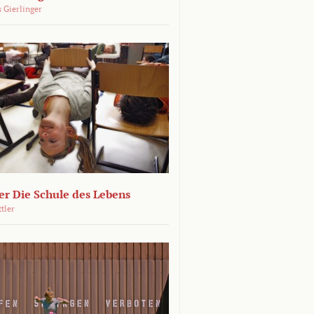
 Gierlinger
r Die Schule des Lebens
ttler