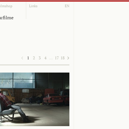
ilmshop
Links
EN
rfilme
1
2
3
4
…
17
18