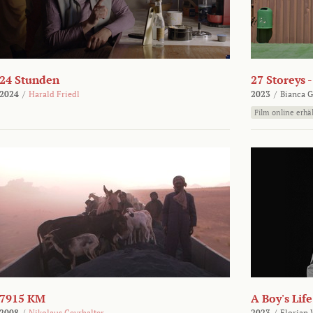
24 Stunden
27 Storeys 
2024
/
Harald Friedl
2023
/
Bianca G
Film online erhäl
7915 KM
A Boy's Life
2008
/
Nikolaus Geyrhalter
2023
/
Florian 