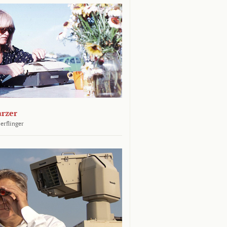
arzer
erflinger