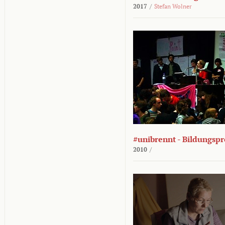
2017
/
Stefan Wolner
#unibrennt - Bildungspr
2010
/