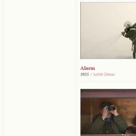
Alarm
2025
/
Judith Zdesar