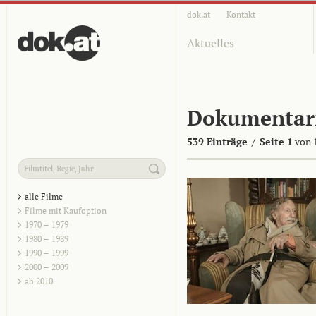
dok.at
Kontakt
Aktuelles
Dokumentar
539 Einträge
/
Seite 1
von 
alle Filme
Filme mit Kaufoption
1970 – 1979
1980 – 1989
1990 – 1999
2000 – 2009
ab 2010