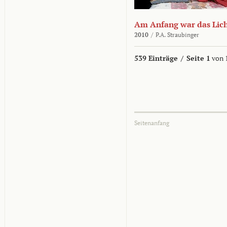
Am Anfang war das Lic
2010
/
P.A. Straubinger
539 Einträge
/
Seite 1
von 
Seitenanfang