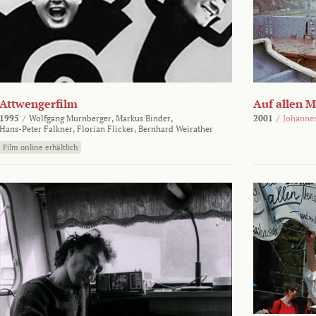
Attwengerfilm
Auf allen 
1995
/
Wolfgang Murnberger,
Markus Binder,
2001
/
Johanne
Hans-Peter Falkner,
Florian Flicker,
Bernhard Weirather
Film online erhältlich