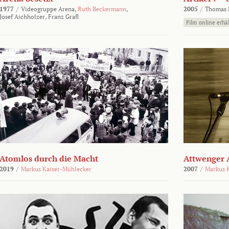
1977
/
Videogruppe Arena,
Ruth Beckermann
,
2005
/
Thomas K
Josef Aichholzer,
Franz Grafl
Film online erhäl
Atomlos durch die Macht
Attwenger 
2019
/
Markus Kaiser-Mühlecker
2007
/
Markus 