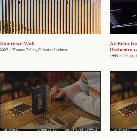
American Wall
An Echo fr
Orchestra 
2022
/
Thomas Zeller,
Christine Lechner
1999
/
Othmar 