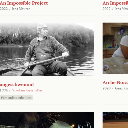
An Impossible Project
An Impossib
2022
/
Jens Meurer
2022
/
Jens Meu
Arche Nora
angeschwemmt
2020
/
Anna Kir
1994
/
Nikolaus Geyrhalter
Film online erhältlich