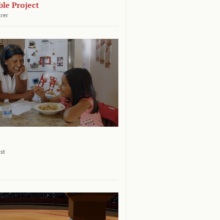
le Project
rer
st