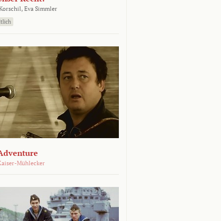
orschil,
Eva Simmler
tlich
Adventure
Kaiser-Mühlecker