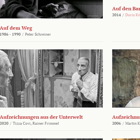
Auf den Ba
2014
/
Doris Ki
Auf dem Weg
1986 - 1990
/
Peter Schreiner
Aufzeichnungen aus der Unterwelt
Aufzeichnu
2020
/
Tizza Covi,
Rainer Frimmel
2006
/
Martin 