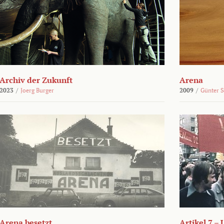
Archiv der Zukunft
Arena
2023
/
Joerg Burger
2009
/
Günter 
Arena besetzt
Artikel 7 –