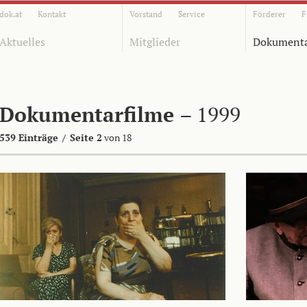
dok.at
Kontakt
Vorstand
Service
Förderer
F
Aktuelles
Mitglieder
Dokumenta
Dokumentarfilme
– 1999
539 Einträge
/
Seite 2
von 18