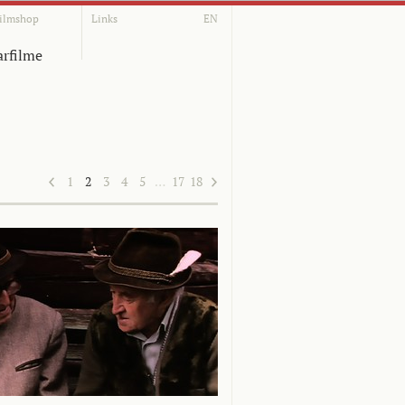
ilmshop
Links
EN
rfilme
1
2
3
4
5
…
17
18