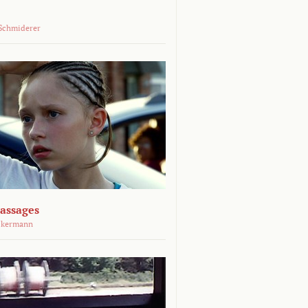
Schmiderer
assages
ckermann