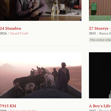
24 Stunden
27 Storeys 
2024
/
Harald Friedl
2023
/
Bianca G
Film online erhäl
7915 KM
A Boy's Life
2008
/
Nikolaus Geyrhalter
2023
/
Florian 