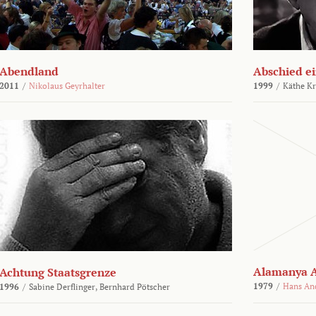
Abendland
Abschied ei
2011
/
Nikolaus Geyrhalter
1999
/
Käthe Kr
Alamanya A
Achtung Staatsgrenze
1979
/
Hans An
1996
/
Sabine Derflinger,
Bernhard Pötscher