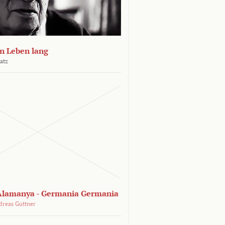
n Leben lang
atz
lamanya - Germania Germania
dreas Guttner