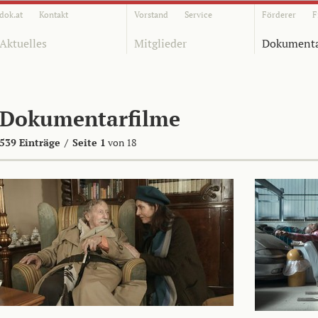
dok.at
Kontakt
Vorstand
Service
Förderer
F
Aktuelles
Mitglieder
Dokumenta
Dokumentarfilme
539 Einträge
/
Seite 1
von 18