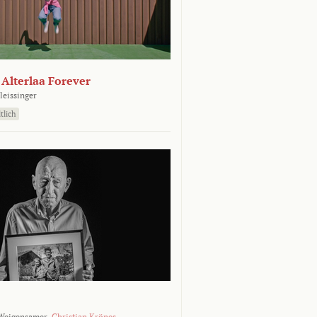
- Alterlaa Forever
leissinger
tlich
Weigensamer,
Christian Krönes