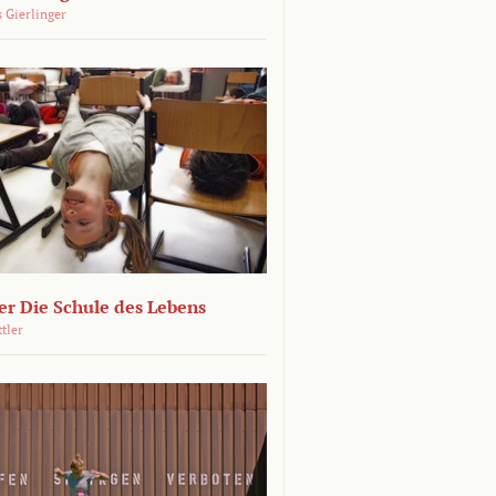
 Gierlinger
r Die Schule des Lebens
ttler