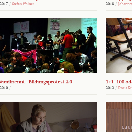
2017
/
Stefan Wolner
2018
/
Johannes
#unibrennt - Bildungsprotest 2.0
1+1=100 ode
2010
/
2012
/
Doris Ki