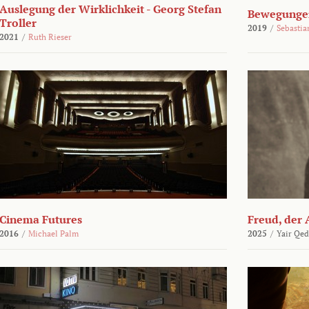
Auslegung der Wirklichkeit - Georg Stefan
Bewegungen
Troller
2019
/
Sebasti
2021
/
Ruth Rieser
Cinema Futures
Freud, der 
2016
/
Michael Palm
2025
/
Yair Qed