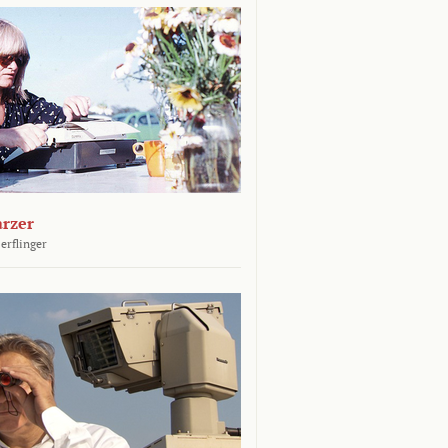
arzer
erflinger