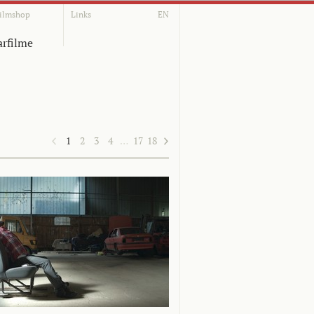
ilmshop
Links
EN
rfilme
1
2
3
4
…
17
18