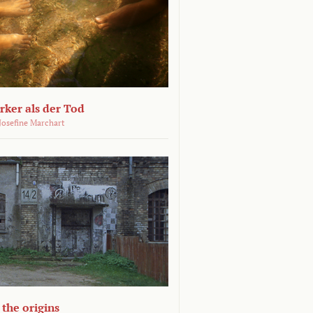
ärker als der Tod
 Josefine Marchart
the origins