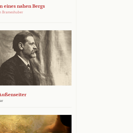
 eines nahen Bergs
an Brameshuber
Außenseiter
ar