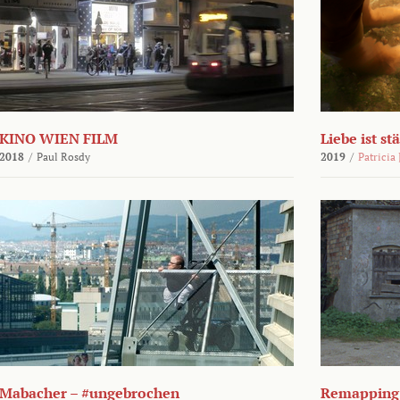
KINO WIEN FILM
Liebe ist st
2018
/
Paul Rosdy
2019
/
Patricia
Mabacher – #ungebrochen
Remapping 