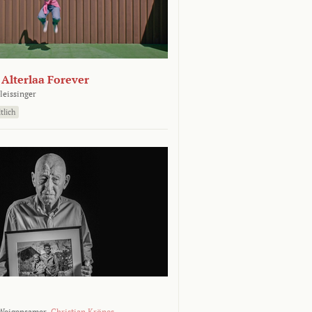
- Alterlaa Forever
leissinger
tlich
Weigensamer,
Christian Krönes