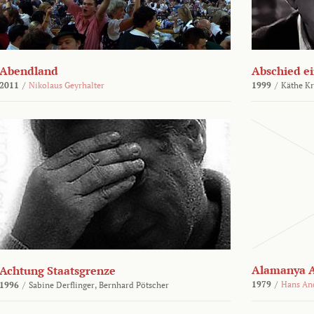
Abendland
Abschied ei
2011
/
Nikolaus Geyrhalter
1999
/
Käthe Kr
Alamanya A
Achtung Staatsgrenze
1979
/
Hans An
1996
/
Sabine Derflinger,
Bernhard Pötscher