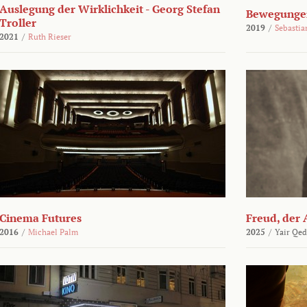
Auslegung der Wirklichkeit - Georg Stefan
Bewegungen
Troller
2019
/
Sebasti
2021
/
Ruth Rieser
Cinema Futures
Freud, der 
2016
/
Michael Palm
2025
/
Yair Qed