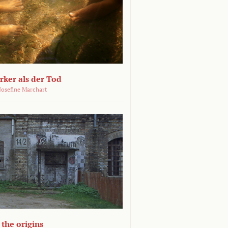
ärker als der Tod
 Josefine Marchart
the origins