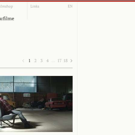
ilmshop
Links
EN
rfilme
1
2
3
4
…
17
18