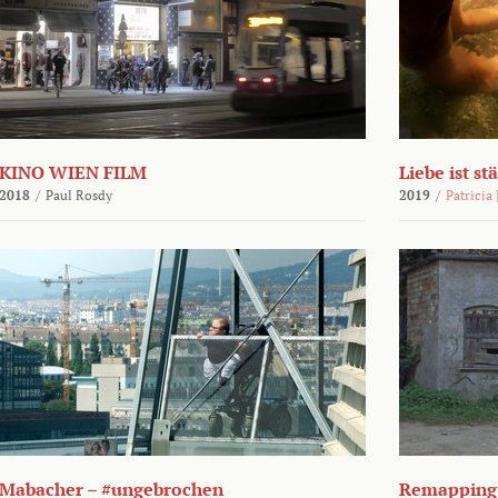
KINO WIEN FILM
Liebe ist st
2018
/
Paul Rosdy
2019
/
Patricia
Mabacher – #ungebrochen
Remapping 