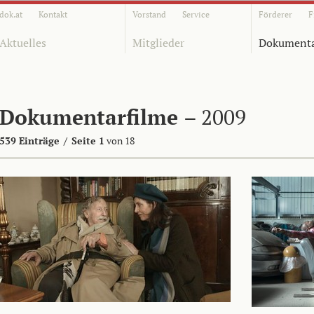
dok.at
Kontakt
Vorstand
Service
Förderer
F
Aktuelles
Mitglieder
Dokumenta
Dokumentarfilme
– 2009
539 Einträge
/
Seite 1
von 18