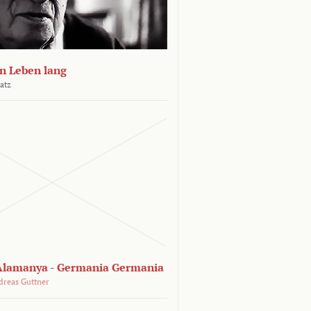
n Leben lang
atz
lamanya - Germania Germania
dreas Guttner