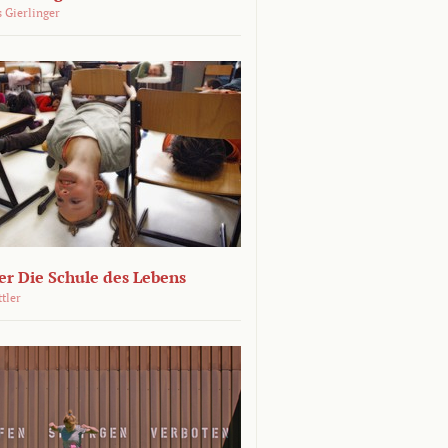
 Gierlinger
r Die Schule des Lebens
ttler