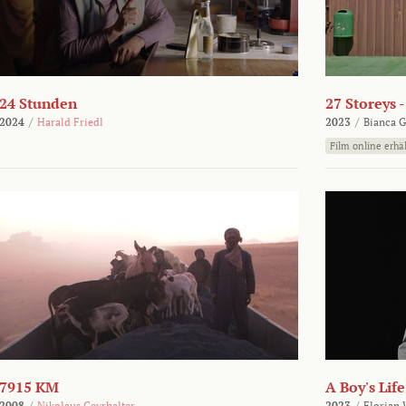
24 Stunden
27 Storeys 
2024
/
Harald Friedl
2023
/
Bianca G
Film online erhäl
7915 KM
A Boy's Life
2008
/
Nikolaus Geyrhalter
2023
/
Florian 