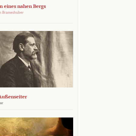
 eines nahen Bergs
an Brameshuber
Außenseiter
ar