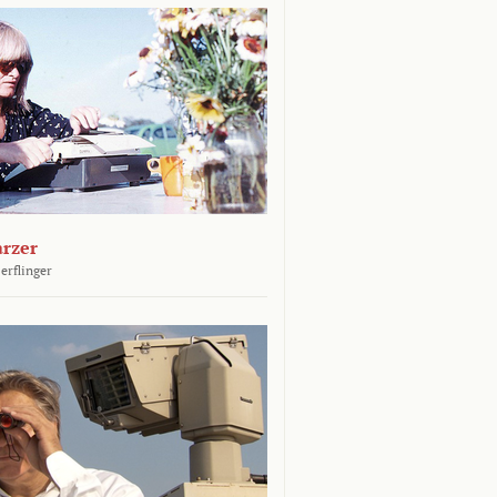
arzer
erflinger