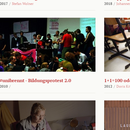
2017
/
Stefan Wolner
2018
/
Johannes
#unibrennt - Bildungsprotest 2.0
1+1=100 ode
2010
/
2012
/
Doris Ki