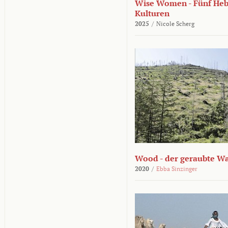
Wise Women - Fünf He
Kulturen
2025
/
Nicole Scherg
Wood - der geraubte W
2020
/
Ebba Sinzinger