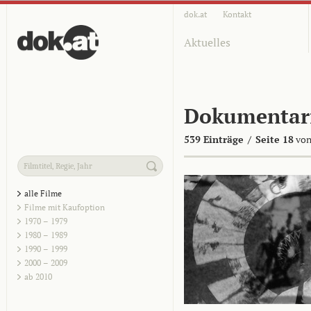
dok.at
Kontakt
Aktuelles
Dokumentar
539 Einträge
/
Seite 18
von
alle Filme
Filme mit Kaufoption
1970 – 1979
1980 – 1989
1990 – 1999
2000 – 2009
ab 2010