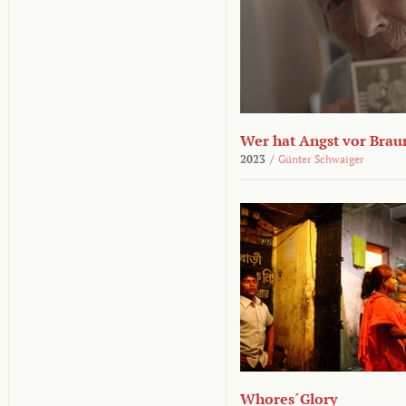
Wer hat Angst vor Brau
2023
/
Günter Schwaiger
Whores´Glory