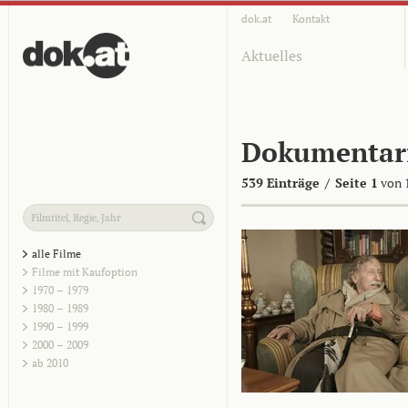
dok.at
Kontakt
Aktuelles
Dokumentar
539 Einträge
/
Seite 1
von 
alle Filme
Filme mit Kaufoption
1970 – 1979
1980 – 1989
1990 – 1999
2000 – 2009
ab 2010