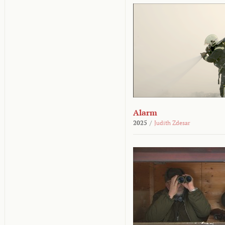
Alarm
2025
/
Judith Zdesar