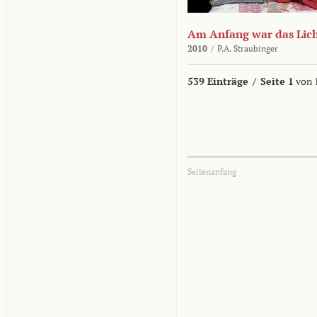
Am Anfang war das Lic
2010
/
P.A. Straubinger
539 Einträge
/
Seite 1
von 
Seitenanfang