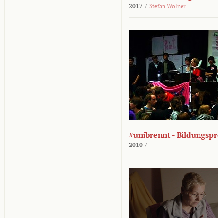
2017
/
Stefan Wolner
#unibrennt - Bildungspr
2010
/