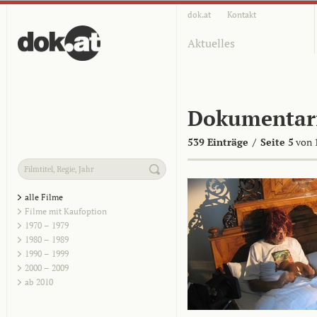
dok.at
Kontakt
Aktuelles
Dokumentar
539 Einträge
/
Seite 5
von 
alle Filme
Filme mit Kaufoption
1970 – 1979
1980 – 1989
1990 – 1999
2000 – 2009
ab 2010