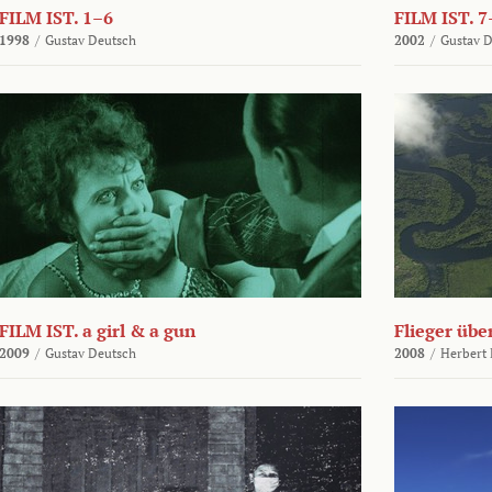
FILM IST. 1–6
FILM IST. 7
1998
/
Gustav Deutsch
2002
/
Gustav 
FILM IST. a girl & a gun
Flieger üb
2009
/
Gustav Deutsch
2008
/
Herbert 