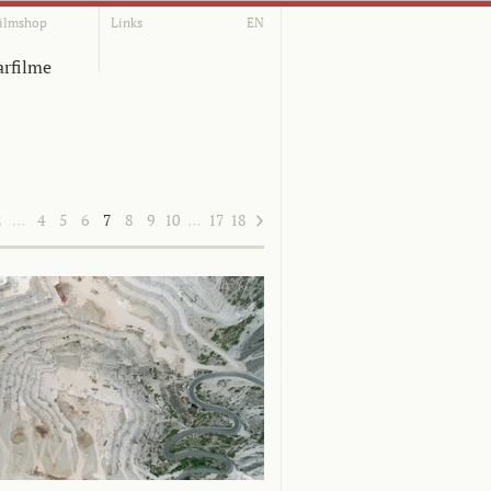
ilmshop
Links
EN
rfilme
2
…
4
5
6
7
8
9
10
…
17
18