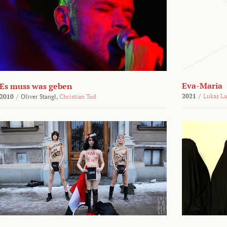
Eva-Maria
Es muss was geben
2021
/
Lukas L
2010
/
Oliver Stangl,
Christian Tod