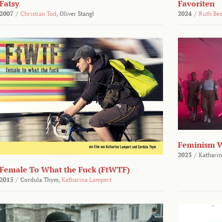
Fatsy
Favoriten
2007
/
Christian Tod
,
Oliver Stangl
2024
/
Ruth Be
Feminism 
2023
/
Katharin
Female To What the Fuck (FtWTF)
2015
/
Cordula Thym,
Katharina Lampert