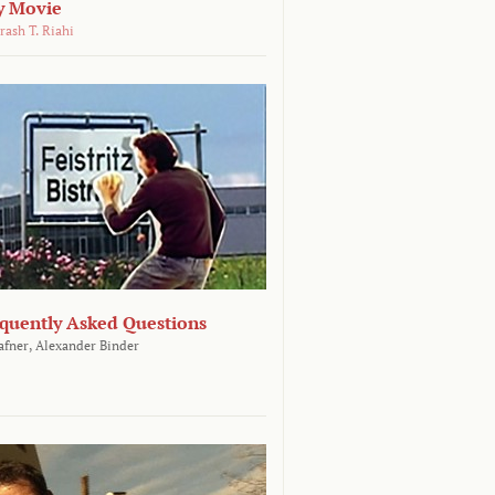
y Movie
rash T. Riahi
equently Asked Questions
afner,
Alexander Binder