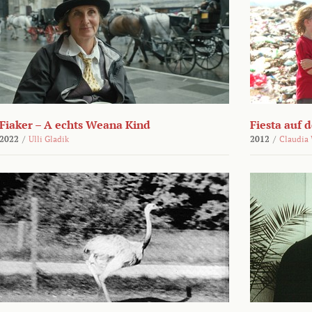
Fiaker – A echts Weana Kind
Fiesta auf 
2022
/
Ulli Gladik
2012
/
Claudia