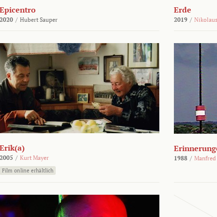
Epicentro
Erde
2020
/
Hubert Sauper
2019
/
Nikolaus
Erik(a)
Erinnerung
2005
/
Kurt Mayer
1988
/
Manfred
Film online erhältlich