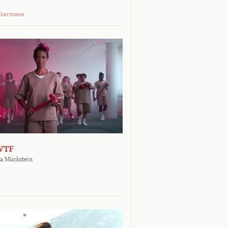
ckermann
WTF
a Mückstein