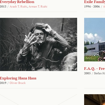
Everyday Rebellion
Exile Famil
2013
/
Arash T. Riahi
,
Arman T. Riahi
1994 - 2006
/
A
F.A.Q. – Fr
2005
/
Stefan H
Exploring Hans Hass
2019
/
Oliver Bruck