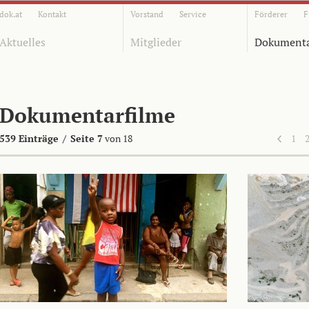
dok.at
Kontakt
Vorstand
Service
Förderer
F
Aktuelles
Mitglieder
Dokumenta
Dokumentarfilme
539 Einträge
/
Seite 7
von 18
1