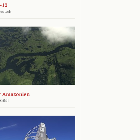
–12
Deutsch
er Amazonien
Brödl