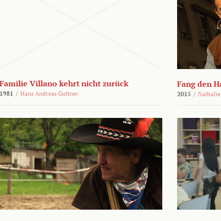
Familie Villano kehrt nicht zurück
Fang den H
1981
/
Hans Andreas Guttner
2015
/
Nathalie