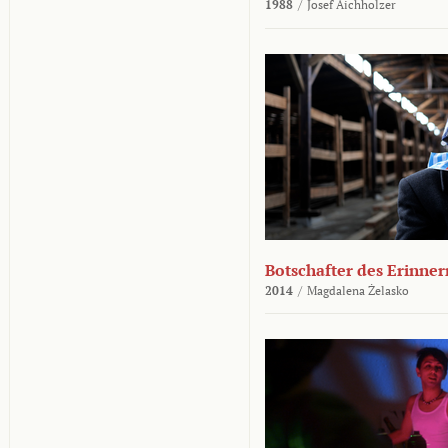
1988
/
Josef Aichholzer
Botschafter des Erinner
2014
/
Magdalena Żelasko