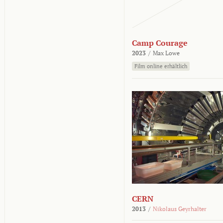
Camp Courage
2023
/
Max Lowe
Film online erhältlich
CERN
2013
/
Nikolaus Geyrhalter