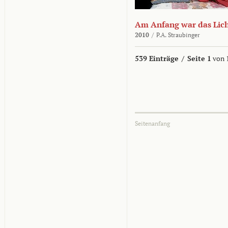
Am Anfang war das Lic
2010
/
P.A. Straubinger
539 Einträge
/
Seite 1
von 
Seitenanfang