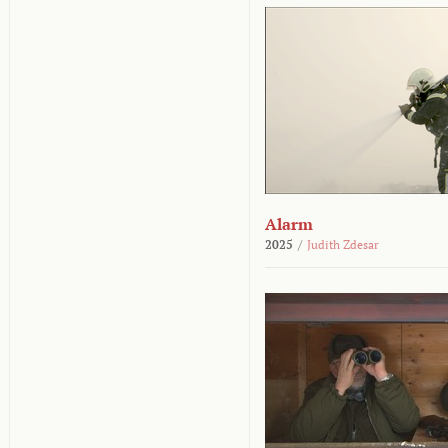
Alarm
2025
/
Judith Zdesar