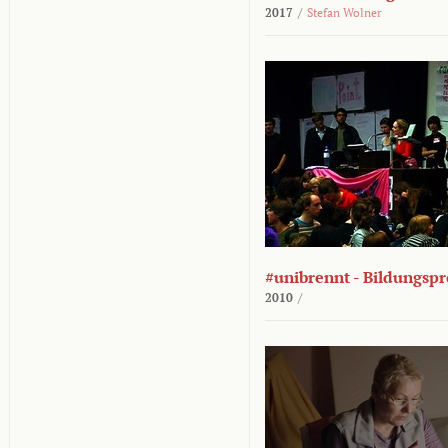
2017
/
Stefan Wolner
#unibrennt - Bildungspr
2010
/