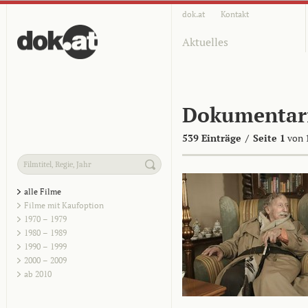
dok.at
Kontakt
Aktuelles
Dokumentar
539 Einträge
/
Seite 1
von 
alle Filme
Filme mit Kaufoption
1970 – 1979
1980 – 1989
1990 – 1999
2000 – 2009
ab 2010