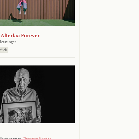
- Alterlaa Forever
leissinger
tlich
Weigensamer,
Christian Krönes