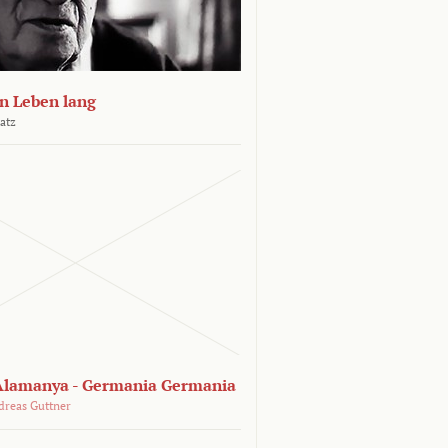
n Leben lang
atz
lamanya - Germania Germania
dreas Guttner