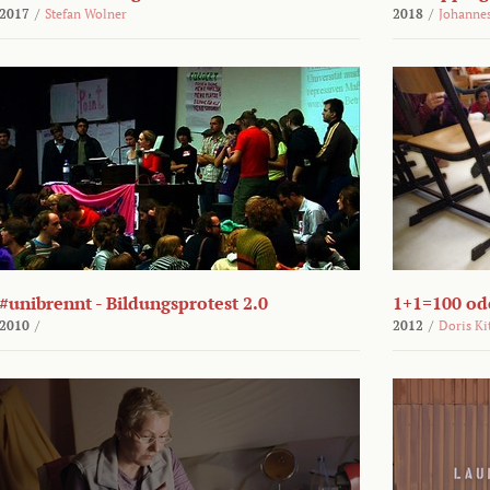
2017
/
Stefan Wolner
2018
/
Johannes
#unibrennt - Bildungsprotest 2.0
1+1=100 ode
2010
/
2012
/
Doris Ki