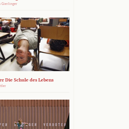
 Gierlinger
r Die Schule des Lebens
ttler