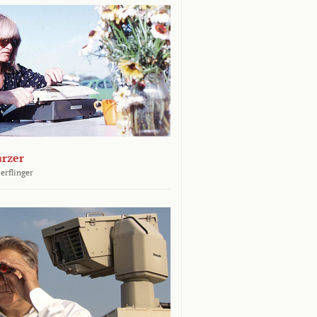
arzer
erflinger