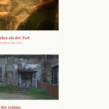
ärker als der Tod
 Josefine Marchart
the origins