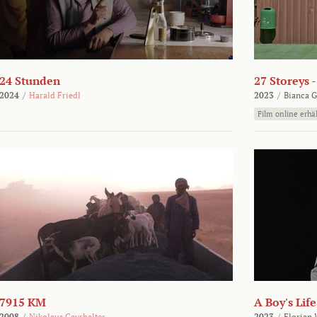
24 Stunden
27 Storeys 
2024
/
Harald Friedl
2023
/
Bianca G
Film online erhäl
7915 KM
A Boy's Life
2008
/
Nikolaus Geyrhalter
2023
/
Florian 