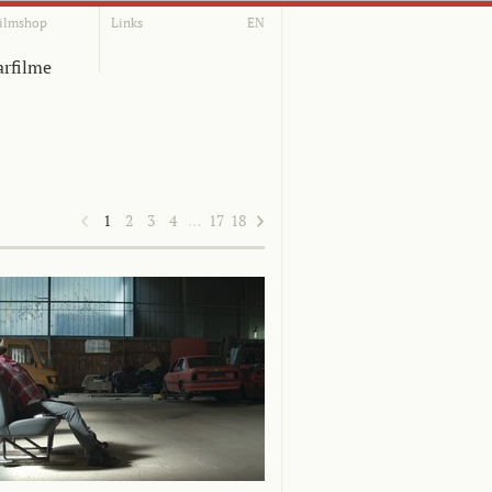
ilmshop
Links
EN
rfilme
1
2
3
4
…
17
18