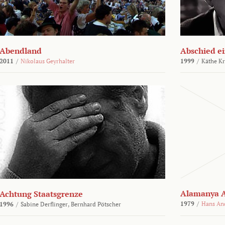
Abendland
Abschied ei
2011
/
Nikolaus Geyrhalter
1999
/
Käthe Kr
Alamanya A
Achtung Staatsgrenze
1979
/
Hans An
1996
/
Sabine Derflinger,
Bernhard Pötscher