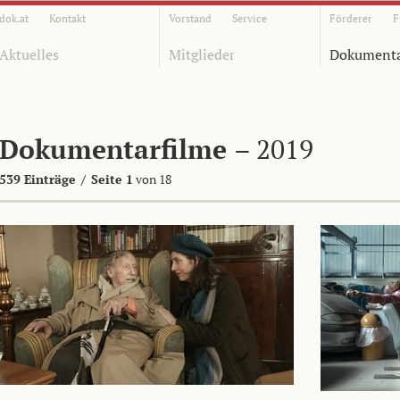
dok.at
Kontakt
Vorstand
Service
Förderer
F
Aktuelles
Mitglieder
Dokumenta
Dokumentarfilme
– 2019
539 Einträge
/
Seite 1
von 18