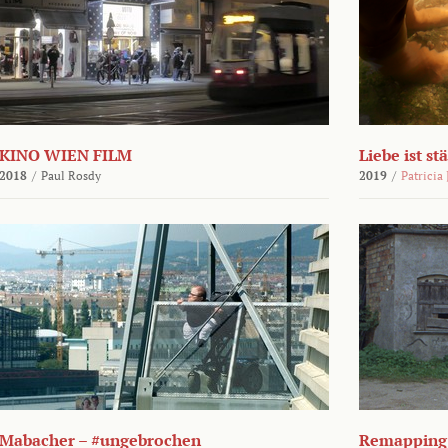
KINO WIEN FILM
Liebe ist st
2018
/
Paul Rosdy
2019
/
Patricia
Mabacher – #ungebrochen
Remapping 