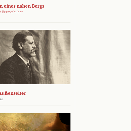
 eines nahen Bergs
an Brameshuber
Außenseiter
ar