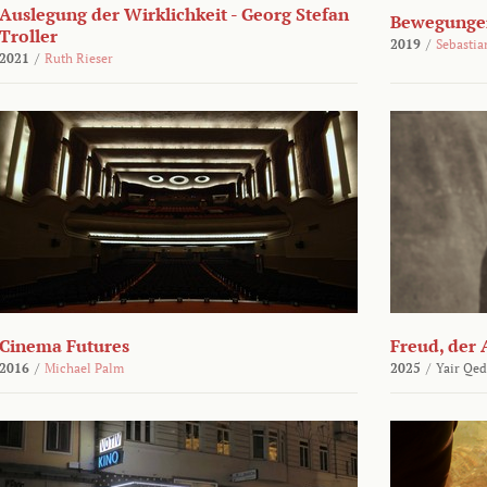
Auslegung der Wirklichkeit - Georg Stefan
Bewegungen
Troller
2019
/
Sebasti
2021
/
Ruth Rieser
Cinema Futures
Freud, der 
2016
/
Michael Palm
2025
/
Yair Qed