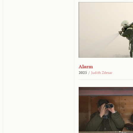
Alarm
2025
/
Judith Zdesar