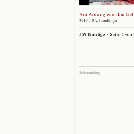
Am Anfang war das Lic
2010
/
P.A. Straubinger
539 Einträge
/
Seite 1
von 
Seitenanfang