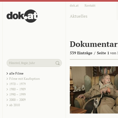
dok.at
Kontakt
Aktuelles
Dokumentar
539 Einträge
/
Seite 1
von 
alle Filme
Filme mit Kaufoption
1970 – 1979
1980 – 1989
1990 – 1999
2000 – 2009
ab 2010