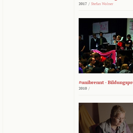
2017
/
Stefan Wolner
#unibrennt - Bildungspr
2010
/