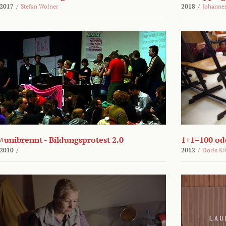
2017
/
Stefan Wolner
2018
/
Johannes
#unibrennt - Bildungsprotest 2.0
1+1=100 ode
2010
/
2012
/
Doris Ki