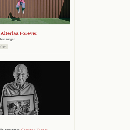
- Alterlaa Forever
leissinger
tlich
Weigensamer,
Christian Krönes