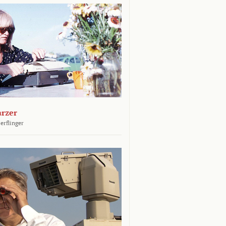
arzer
erflinger