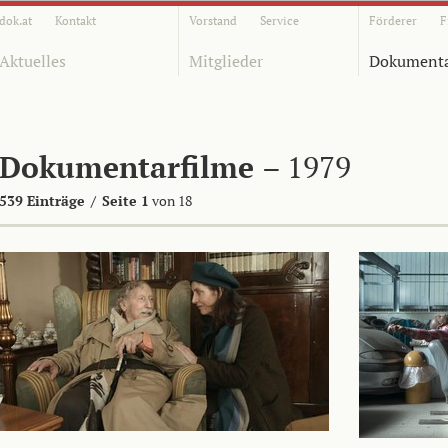
dok.at
Kontakt
Vorstand
Service
Förderer
F
Aktuelles
Mitglieder
Dokumenta
Dokumentarfilme
– 1979
539 Einträge
/
Seite 1
von 18