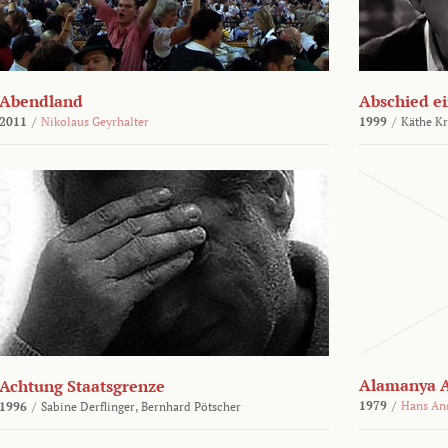
Abendland
Abschied ei
2011
/
Nikolaus Geyrhalter
1999
/
Käthe Kr
Alamanya A
Achtung Staatsgrenze
1979
/
Hans An
1996
/
Sabine Derflinger,
Bernhard Pötscher