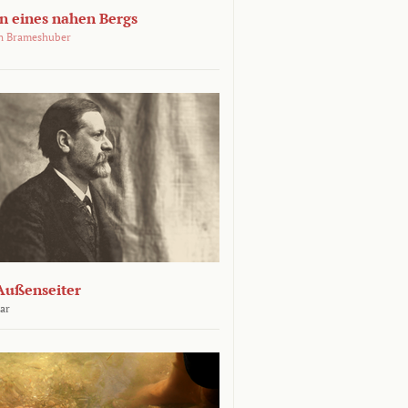
 eines nahen Bergs
an Brameshuber
Außenseiter
ar