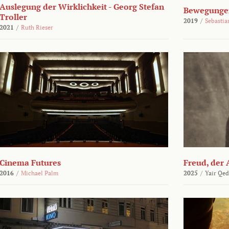
Auslegung der Wirklichkeit - Georg Stefan
Bewegungen
Troller
2019
/
Sebasti
2021
/
Ruth Rieser
Cinema Futures
Freud, der 
2016
/
Michael Palm
2025
/
Yair Qed