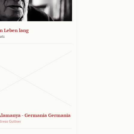
n Leben lang
atz
lamanya - Germania Germania
dreas Guttner