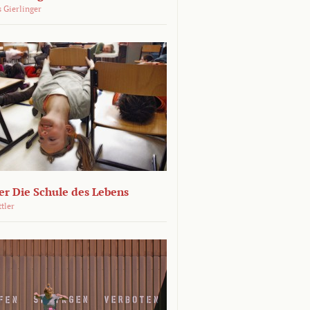
 Gierlinger
r Die Schule des Lebens
ttler