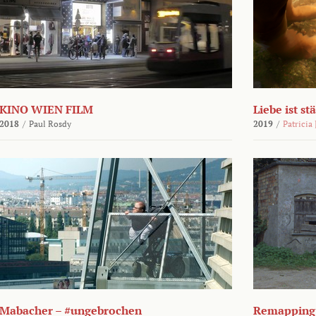
KINO WIEN FILM
Liebe ist st
2018
/
Paul Rosdy
2019
/
Patricia
Mabacher – #ungebrochen
Remapping 