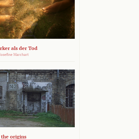
ärker als der Tod
 Josefine Marchart
the origins