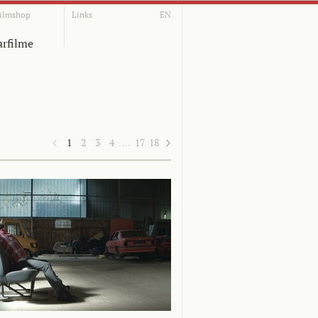
ilmshop
Links
EN
rfilme
1
2
3
4
…
17
18