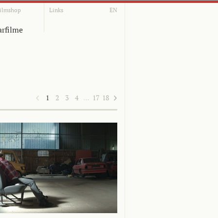
ilmshop
Links
EN
rfilme
1
2
3
4
…
17
18