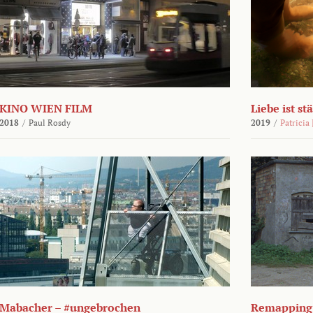
KINO WIEN FILM
Liebe ist st
2018
/
Paul Rosdy
2019
/
Patricia
Mabacher – #ungebrochen
Remapping 