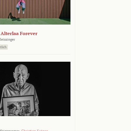
- Alterlaa Forever
leissinger
tlich
Weigensamer,
Christian Krönes