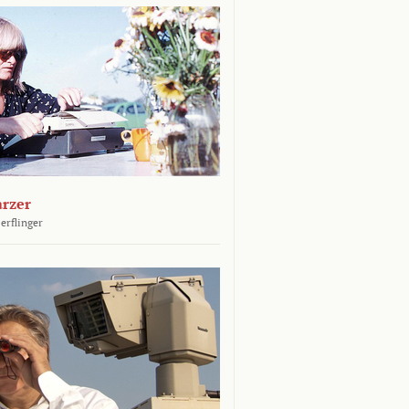
arzer
erflinger