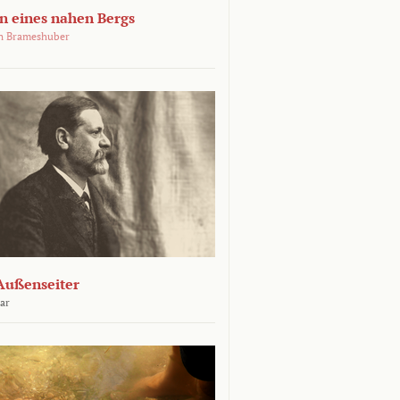
 eines nahen Bergs
an Brameshuber
Außenseiter
ar