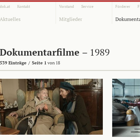
dok.at
Kontakt
Vorstand
Service
Förderer
F
Aktuelles
Mitglieder
Dokumenta
Dokumentarfilme
– 1989
539 Einträge
/
Seite 1
von 18