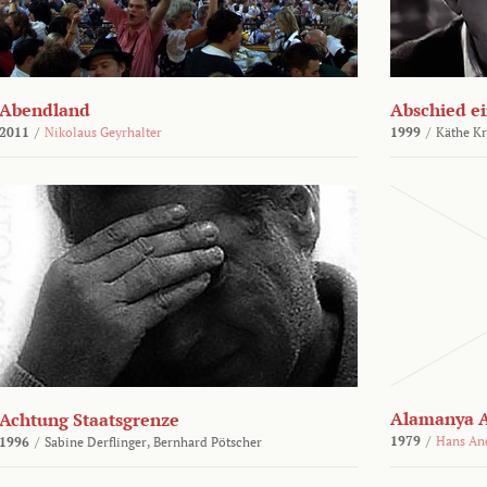
Abendland
Abschied ei
2011
/
Nikolaus Geyrhalter
1999
/
Käthe Kr
Alamanya A
Achtung Staatsgrenze
1979
/
Hans An
1996
/
Sabine Derflinger,
Bernhard Pötscher