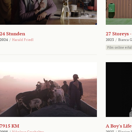
24 Stunden
27 Storeys 
2024
/
Harald Friedl
2023
/
Bianca G
Film online erhäl
7915 KM
A Boy's Life
2008
/
Nikolaus Geyrhalter
2023
/
Florian 