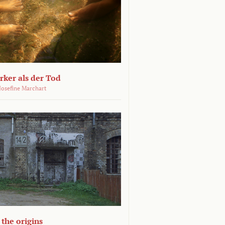
ärker als der Tod
 Josefine Marchart
the origins