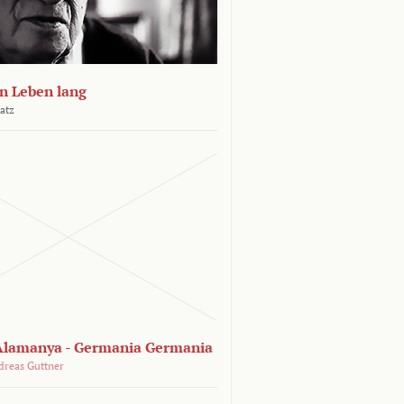
n Leben lang
atz
lamanya - Germania Germania
dreas Guttner