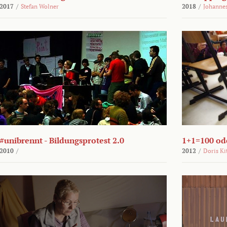
2017
/
Stefan Wolner
2018
/
Johannes
#unibrennt - Bildungsprotest 2.0
1+1=100 ode
2010
/
2012
/
Doris Ki