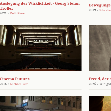
Auslegung der Wirklichkeit - Georg Stefan
Bewegungen
Troller
2019
/
Sebasti
2021
/
Ruth Rieser
Cinema Futures
Freud, der 
2016
/
Michael Palm
2025
/
Yair Qed