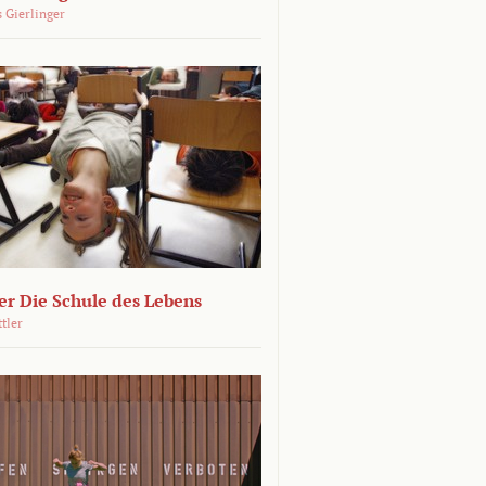
 Gierlinger
r Die Schule des Lebens
ttler