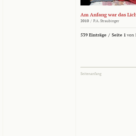
Am Anfang war das Lic
2010
/
P.A. Straubinger
539 Einträge
/
Seite 1
von 
Seitenanfang