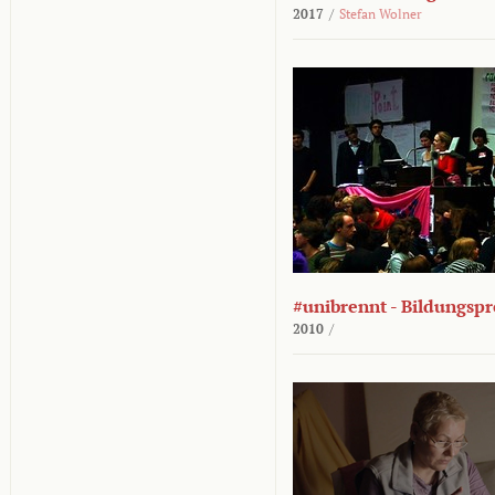
2017
/
Stefan Wolner
#unibrennt - Bildungspr
2010
/