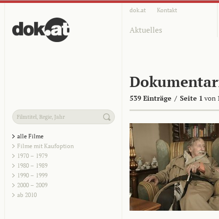
dok.at
Kontakt
Aktuelles
Dokumentar
539 Einträge
/
Seite 1
von 
alle Filme
Filme mit Kaufoption
1970 – 1979
1980 – 1989
1990 – 1999
2000 – 2009
ab 2010