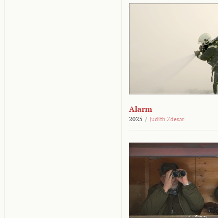
Alarm
2025
/
Judith Zdesar