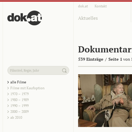
dok.at
Kontakt
Aktuelles
Dokumentar
539 Einträge
/
Seite 1
von 
alle Filme
Filme mit Kaufoption
1970 – 1979
1980 – 1989
1990 – 1999
2000 – 2009
ab 2010