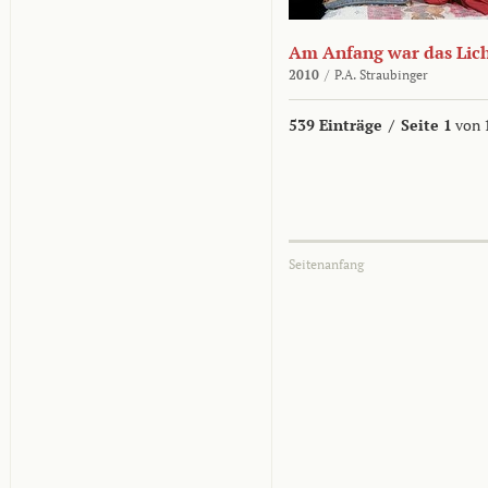
Am Anfang war das Lic
2010
/
P.A. Straubinger
539 Einträge
/
Seite 1
von 
Seitenanfang