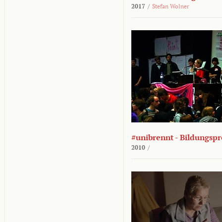
2017
/
Stefan Wolner
#unibrennt - Bildungspr
2010
/