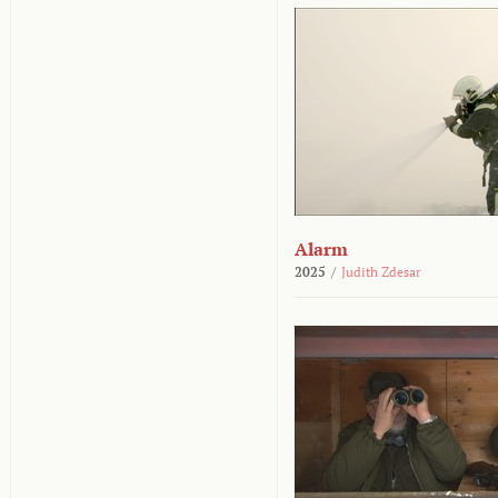
Alarm
2025
/
Judith Zdesar