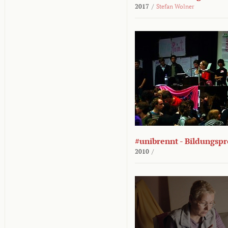
2017
/
Stefan Wolner
#unibrennt - Bildungspr
2010
/