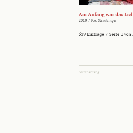
Am Anfang war das Lic
2010
/
P.A. Straubinger
539 Einträge
/
Seite 1
von 
Seitenanfang