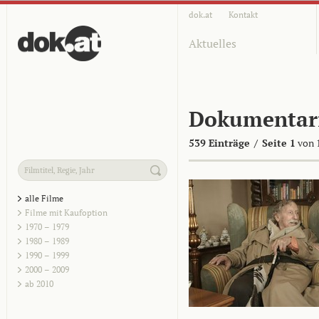
dok.at
Kontakt
Aktuelles
Dokumentar
539 Einträge
/
Seite 1
von 
alle Filme
Filme mit Kaufoption
1970 – 1979
1980 – 1989
1990 – 1999
2000 – 2009
ab 2010