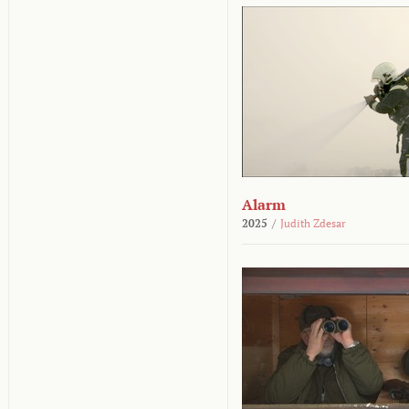
Alarm
2025
/
Judith Zdesar