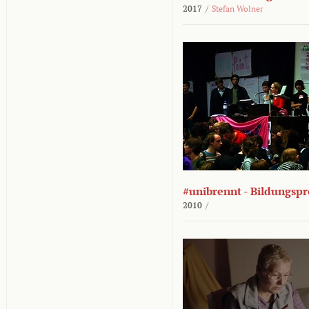
2017
/
Stefan Wolner
#unibrennt - Bildungspr
2010
/