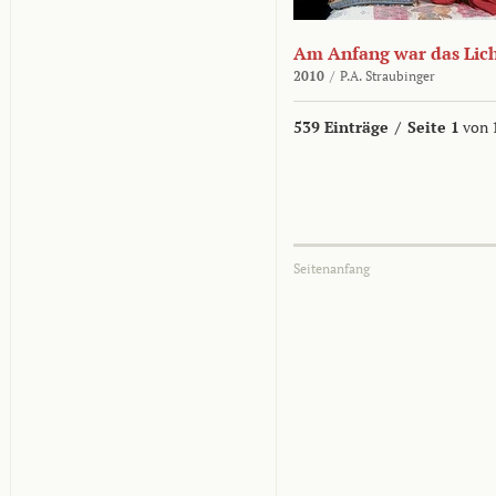
Am Anfang war das Lic
2010
/
P.A. Straubinger
539 Einträge
/
Seite 1
von 
Seitenanfang