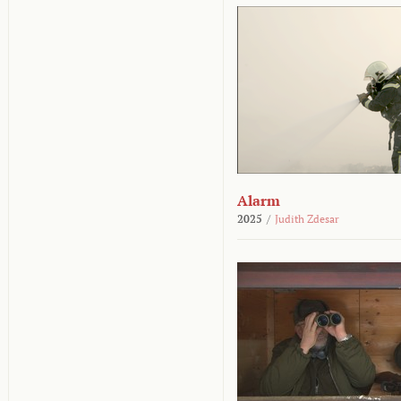
Alarm
2025
/
Judith Zdesar