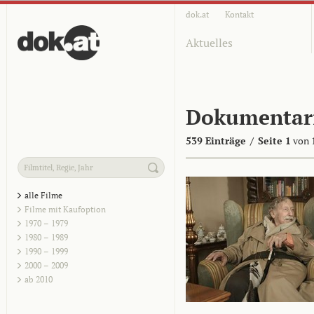
dok.at
Kontakt
Aktuelles
Dokumentar
539 Einträge
/
Seite 1
von 
alle Filme
Filme mit Kaufoption
1970 – 1979
1980 – 1989
1990 – 1999
2000 – 2009
ab 2010