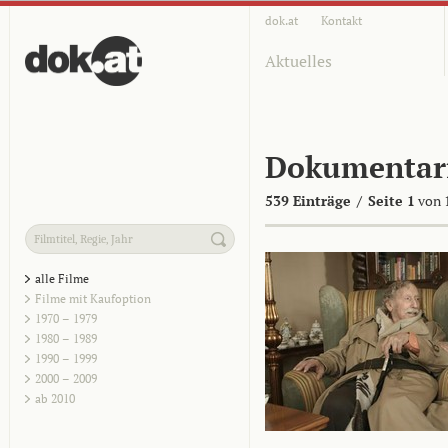
dok.at
Kontakt
Aktuelles
Dokumentar
539 Einträge
/
Seite 1
von 
alle Filme
Filme mit Kaufoption
1970 – 1979
1980 – 1989
1990 – 1999
2000 – 2009
ab 2010