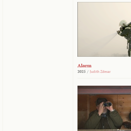
Alarm
2025
/
Judith Zdesar