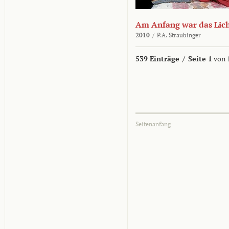
Am Anfang war das Lic
2010
/
P.A. Straubinger
539 Einträge
/
Seite 1
von 
Seitenanfang