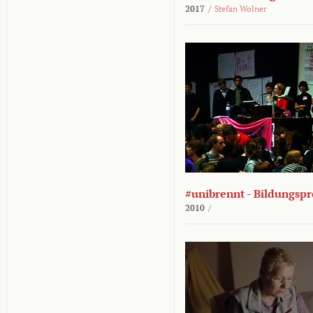
2017
/
Stefan Wolner
#unibrennt - Bildungspr
2010
/