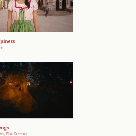
piness
del
Dogs
ter
,
Elsa Kremser