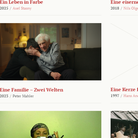
Ein Leben in Farbe
Eine eisern
2025
/
Axel Stasny
2018
/
Nils Olg
Eine Kerze
Eine Familie – Zwei Welten
1997
/
Hans An
2023
/
Peter Mahler