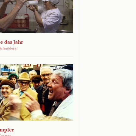
e das Jahr
Schmiderer
ämpfer
Grasser