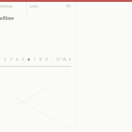
ilmshop
Links
EN
rfilme
1
2
3
4
5
6
7
8
9
…
17
18