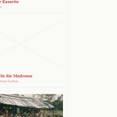
e Kassette
er
 für die Madonna
dreas Guttner