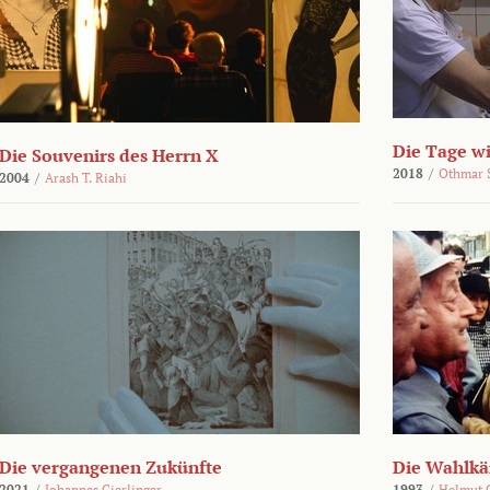
Die Tage wi
Die Souvenirs des Herrn X
2018
/
Othmar 
2004
/
Arash T. Riahi
Die vergangenen Zukünfte
Die Wahlk
2021
/
Johannes Gierlinger
1993
/
Helmut 