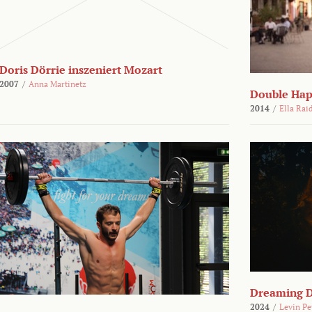
Doris Dörrie inszeniert Mozart
2007
/
Anna Martinetz
Double Hap
2014
/
Ella Rai
Dreaming 
2024
/
Levin Pe