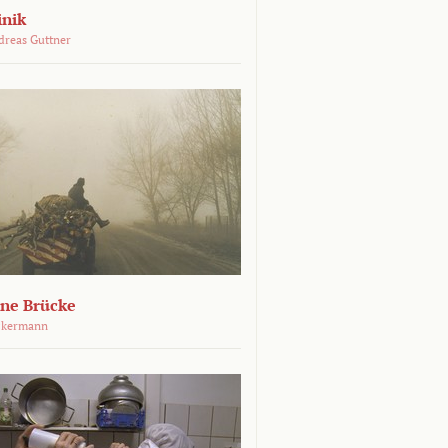
inik
dreas Guttner
ene Brücke
ckermann