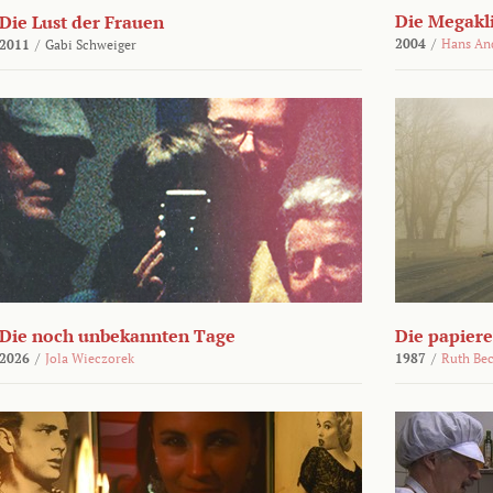
Die Megakl
Die Lust der Frauen
2004
/
Hans An
2011
/
Gabi Schweiger
Die noch unbekannten Tage
Die papier
2026
/
Jola Wieczorek
1987
/
Ruth Be