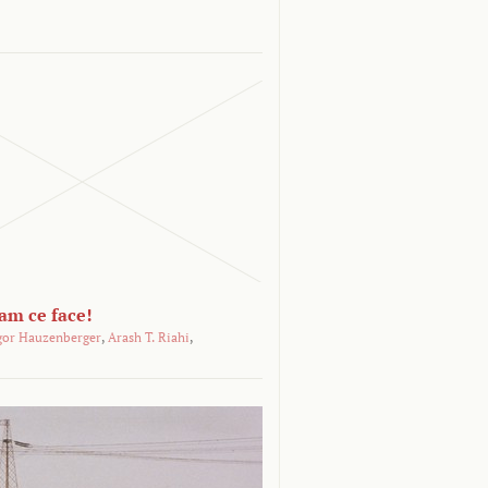
-am ce face!
gor Hauzenberger
,
Arash T. Riahi
,