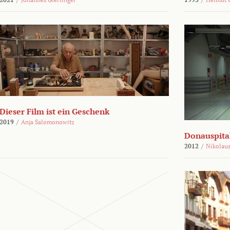
Dieser Film ist ein Geschenk
2019
/
Anja Salomonowitz
Donauspital
2012
/
Nikolaus