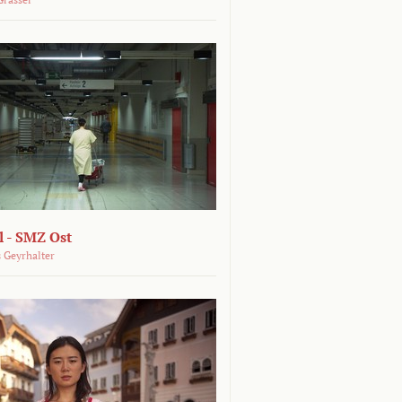
 - SMZ Ost
 Geyrhalter