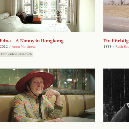
Edna – A Nanny in Hongkong
Ein flüchti
2012
/
Anna Martinetz
1999
/
Ruth Be
Film online erhältlich