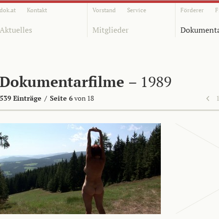
dok.at
Kontakt
Vorstand
Service
Förderer
F
Aktuelles
Mitglieder
Dokumenta
Dokumentarfilme
– 1989
539 Einträge
/
Seite 6
von 18