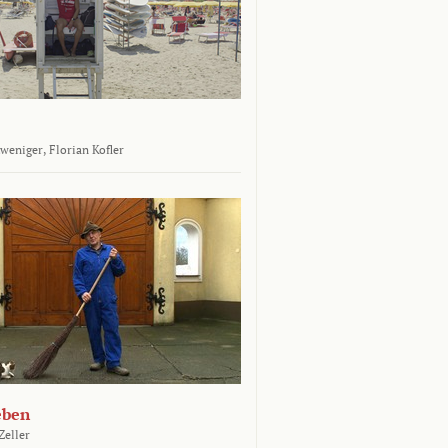
tweniger,
Florian Kofler
eben
Zeller