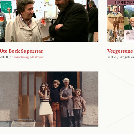
Ute Bock Superstar
Vergessene 
2018
/
Houchang Allahyari
2012
/
Angelika