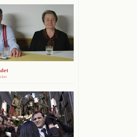
ndet
öcker