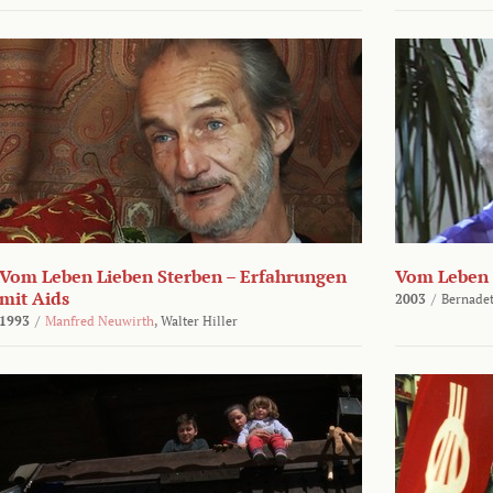
Vom Leben Lieben Sterben – Erfahrungen
Vom Leben 
mit Aids
2003
/
Bernadet
1993
/
Manfred Neuwirth
,
Walter Hiller