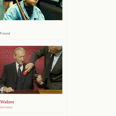
 Freund
 Walzer
ckermann