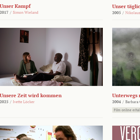
Unser Kampf
Unser tägli
2017
/
Simon Wieland
2005
/
Nikolaus
Unsere Zeit wird kommen
Unterwegs 
2025
/
Ivette Löcker
2004
/
Barbara 
Film online erhäl