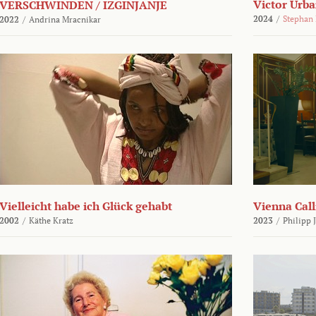
Victor Urba
VERSCHWINDEN / IZGINJANJE
2024
/
Stephan
2022
/
Andrina Mracnikar
Vielleicht habe ich Glück gehabt
Vienna Call
2002
/
Käthe Kratz
2023
/
Philipp 