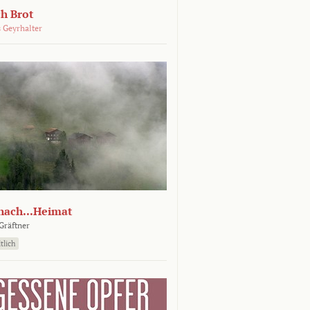
ch Brot
 Geyrhalter
nach...Heimat
Gräftner
tlich