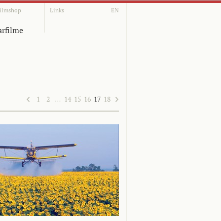
ilmshop
Links
EN
rfilme
1
2
…
14
15
16
17
18