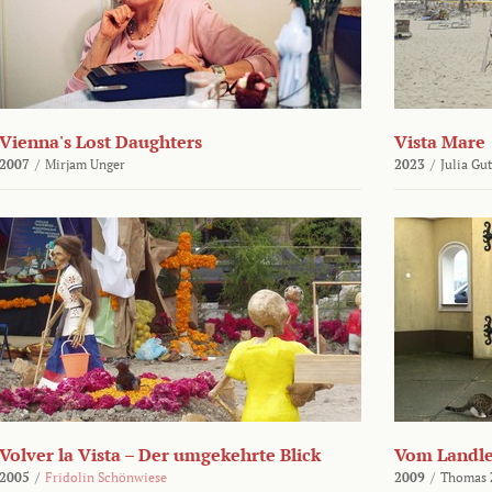
Vienna's Lost Daughters
Vista Mare
2007
/
Mirjam Unger
2023
/
Julia Gu
Volver la Vista – Der umgekehrte Blick
Vom Landl
2005
/
Fridolin Schönwiese
2009
/
Thomas 