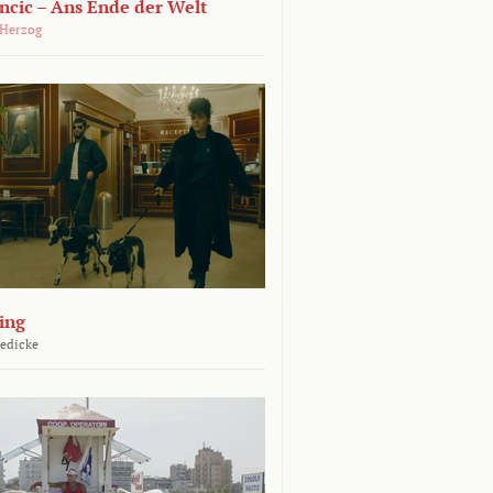
ncic – Ans Ende der Welt
 Herzog
ing
Jedicke