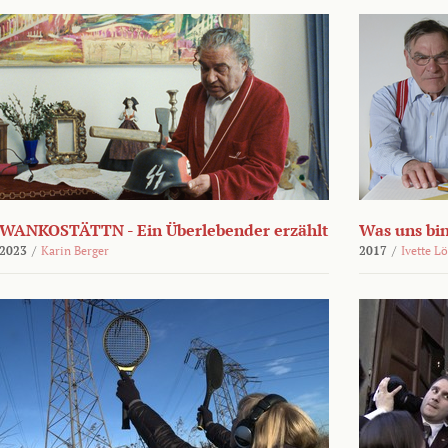
WANKOSTÄTTN - Ein Überlebender erzählt
Was uns bi
2023
/
Karin Berger
2017
/
Ivette L