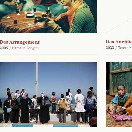
Das Auenh
Das Arrangement
2022
/
Tereza K
2005
/
Nathalie Borgers