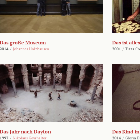
Das große Museum
Das ist alles
2014
/
Johannes Holzhausen
2001
/
Tizza Co
Das Jahr nach Dayton
Das Kind in
1997
/
Nikolaus Geyrhalter
2014
/
Gloria D