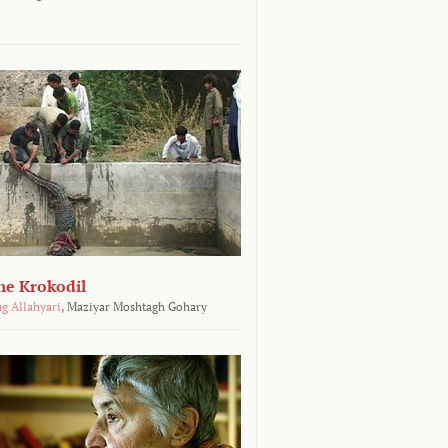
he Krokodil
g Allahyari
,
Maziyar Moshtagh Gohary