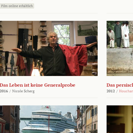
Film online erhältlich
Das Leben ist keine Generalprobe
Das persisc
2016
/
Nicole Scherg
2012
/
Houchan