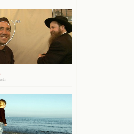
n
amir