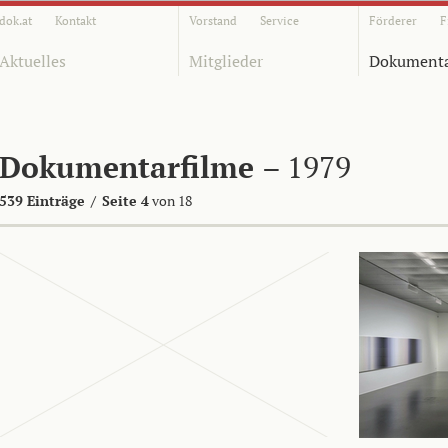
dok.at
Kontakt
Vorstand
Service
Förderer
F
Aktuelles
Mitglieder
Dokumenta
Dokumentarfilme
– 1979
539 Einträge
/
Seite 4
von 18