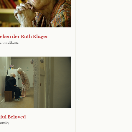
leben der Ruth Klüger
Schmidtkunz
ful Beloved
hinsky