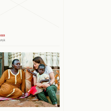
aus
otyk