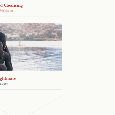
d Cleansing
Fürhapter
ightmare
Sauper