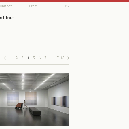
ilmshop
Links
EN
rfilme
1
2
3
4
5
6
7
…
17
18