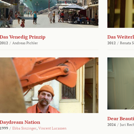
Das Venedig Prinzip
Das Weiter
2012
/
Andreas Pichler
2012
/
Renata 
Dear Beauti
Daydream Nation
2024
/
Juri Rec
1999
/
Ebba Sinzinger
,
Vincent Lucassen