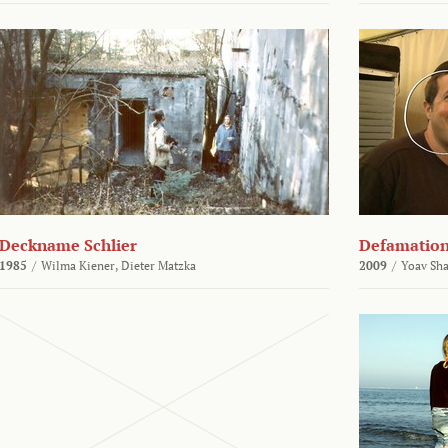
Deckname Schlier
Defamatio
1985
/
Wilma Kiener,
Dieter Matzka
2009
/
Yoav Sh